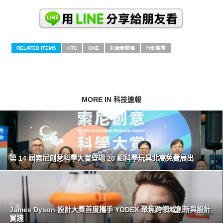
RELATED ITEMS
HTC
ONE
好康新聞稿
行動裝置
MORE IN 科技速報
第 14 屆索尼創意科學大賞登場 20 組科學玩具北高免費展出
James Dyson 設計大獎首度攜手 YODEX 聚焦跨領域創新與設計
實踐