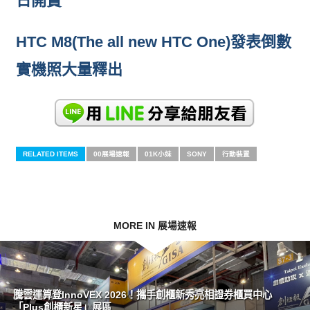
日開賣
HTC M8(The all new HTC One)發表倒數
實機照大量釋出
RELATED ITEMS
00展場速報
01K小妹
SONY
行動裝置
MORE IN 展場速報
騰雲運算登InnoVEX 2026！攜手創櫃新秀亮相證券櫃買中心
「Plus創櫃新星」展區