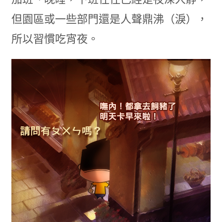
但園區或一些部門還是人聲鼎沸（淚），
所以習慣吃宵夜。