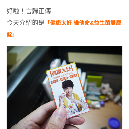
好啦！言歸正傳
今天介紹的是
「健康太好 維他命&益生菌雙層
錠」