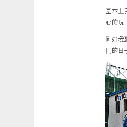
基本上
心的玩
剛好我
門的日子