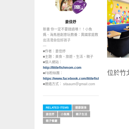
姜佳妤
新書 你一定不要錯過噢！！小魚
媽、海馬爸創意玩教養：異國家庭教
出活潑自信好孩子
—
■作者：姜佳妤
■主題：美食、旅遊、生活、親子
■個人網站：
http://littlefishmom.com
位於竹
■FB粉絲團：
https://www.facebook.com/littlefishmom
■連絡方式： sitaaum＠gmail.com
RELATED ITEMS
健康蔬食
姜佳妤
小魚媽
親子生活
親子餐廳