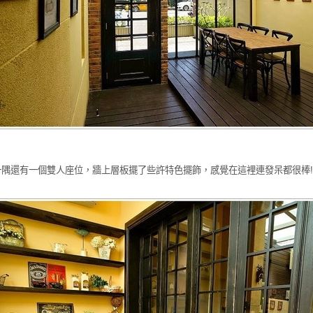
一隅還有一個雙人座位，牆上層板擺了些許特色擺飾，感覺在這裡連發呆都很棒!