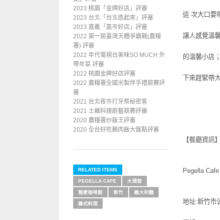
2023 桃園「金牌好店」評審
這 次大口要
2023 台北「台北造起來」評審
2023 嘉義「嘉市好店」評審
讓人感覺溫
2022 第一屆臺灣天糰爭霸戰(農糧
署) 評審
2022 年代電視台美味SO MUCH 外
的溫馨小店
帶年菜 評審
2022 桃園金牌好店評審
下來趕緊帶大
2022 農糧署全國米製伴手禮競賽評
審
2021 台北夜市打牙祭秘密客
2021 土雞料理廚藝競賽評審
2020 農糧署炒飯王評審
2020 全台好吃鵝肉飯大盤點評審
【餐廳資訊
RELATED ITEMS
Pegella C
PEGELLA CAFE
大潤發
寵愛咖啡館
新竹
義大利麵
地址:新竹市公
義式料理