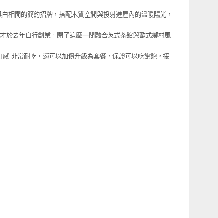
館」，黑白相間的簡約招牌，搭配木質空間與投射進屋內的溫暖陽光，
，才於去年自行創業，開了這麼一間融合英式茶館與歐式鄉村風
口感 非常耐吃，還可以加價升級為套餐，保證可以吃飽飽，接