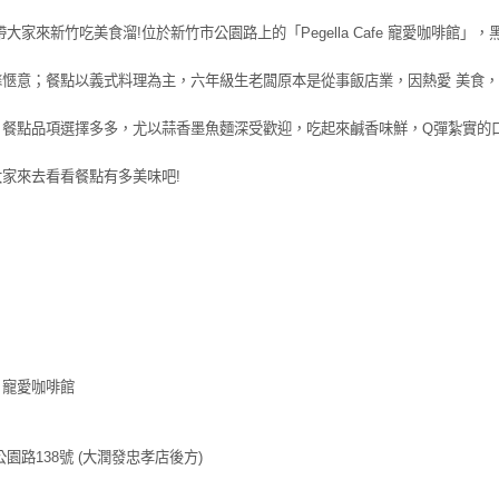
帶大家來新竹吃美食溜!位於新竹市公園路上的「Pegella Cafe 寵愛咖啡
馨愜意；餐點以義式料理為主，六年級生老闆原本是從事飯店業，因熱愛 美食
；餐點品項選擇多多，尤以蒜香墨魚麵深受歡迎，吃起來鹹香味鮮，Q彈紮實的
家來去看看餐點有多美味吧!
】
afe 寵愛咖啡館
園路138號 (大潤發忠孝店後方)