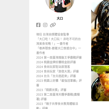
大口
現任 台灣自媒體協會監事
「大口吃！大口玩！ 非吃不可的台
灣美食攻略！」一書作者
「巷弄隱食-跟著大口食遊台中」一
書作者
2024 第一屆臺灣燴飯王爭霸戰評審
2024 桃園金牌好攤桃金餃評審
2024 食尚玩家駐站部落客
2024 食尚玩家「旅宿大賞」評審
2024 台北「台北造起來」評審
2023 桃園上好攤「最強冠軍雞」評
審
2023「精饌米獎」評審
2023 第二屆臺灣天糰爭霸戰(農糧
署) 評審
2023「親子共學食米教育體驗活
動」評審