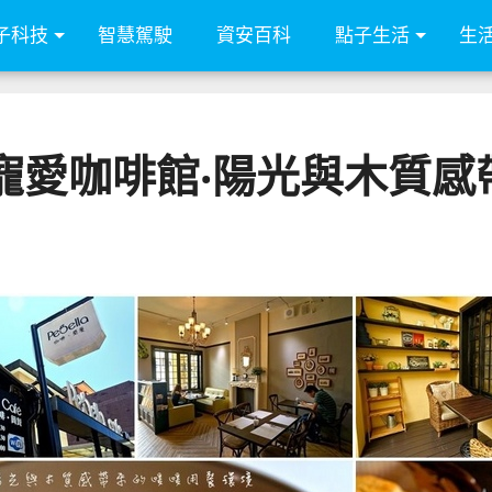
子科技
智慧駕駛
資安百科
點子生活
生
Cafe 寵愛咖啡館‧陽光與木