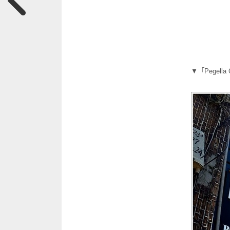
▼「Pegel