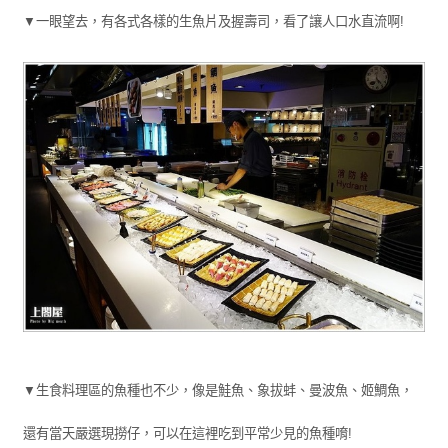
▼一眼望去，有各式各樣的生魚片及握壽司，看了讓人口水直流啊!
▼生食料理區的魚種也不少，像是鮭魚、象拔蚌、曼波魚、姬鯛魚，
還有當天嚴選現撈仔，可以在這裡吃到平常少見的魚種唷!