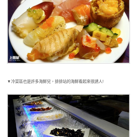
▼冷菜區也是許多海鮮兒，排排站的海鮮看起來很誘人!