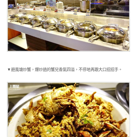
▼避風塘炒蟹，爆炒過的蟹兒香氣四溢，不停地再跟大口招招手。