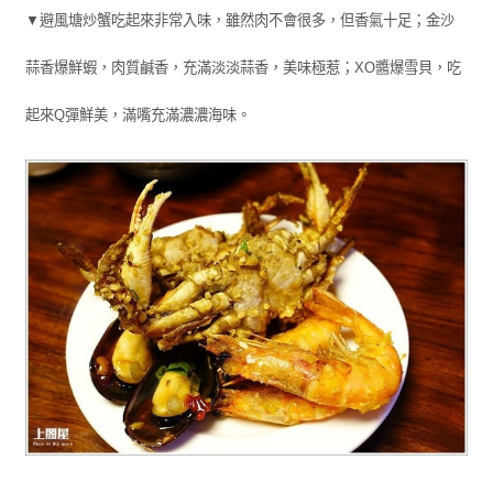
▼避風塘炒蟹吃起來非常入味，雖然肉不會很多，但香氣十足；金沙
蒜香爆鮮蝦，肉質鹹香，充滿淡淡蒜香，美味極惹；XO醬爆雪貝，吃
起來Q彈鮮美，滿嘴充滿濃濃海味。