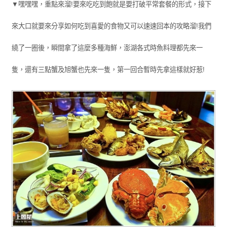
▼嘿嘿嘿，重點來溜!要來吃吃到飽就是要打破平常套餐的形式，接下
來大口就要來分享如何吃到喜愛的食物又可以速速回本的攻略溜!我們
繞了一圈後，瞬間拿了這麼多種海鮮，澎湖各式時魚料理都先來一
隻，還有三點蟹及旭蟹也先來一隻，第一回合暫時先拿這樣就好惹!