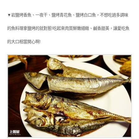
▼岩鹽烤香魚、一夜干、鹽烤青花魚、鹽烤白口魚，不想吃過多調味
的魚料理拿鹽烤的就對惹!吃起來肉質鮮嫩細緻、鹹香甜美，讓愛吃魚
的大口相當開心啊!