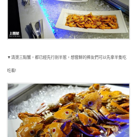
▼清燙三點蟹，都已經先行剖半惹，想嘗鮮的捧友們可以先拿半隻吃
吃看!