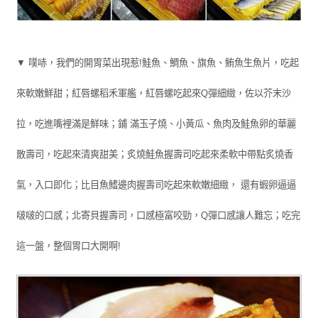
▼ 噗哧，我們的開胃菜出現惹!鮭魚、鯛魚、旗魚、鮪魚生魚片，吃起
來軟嫩鮮甜；紅唇螺稻禾軍艦，紅唇螺吃起來Q彈細緻，佐以芥末沙
拉，吃進嘴裡滿是鮮味；鋪 滿玉子燒、小黃瓜、魚肉及鮭魚卵的華麗
散壽司，吃起來清爽甜美；炙燒鮭魚握壽司吃起來柔軟中帶點炙燒香
氣，入口即化；比目魚鰭邊肉握壽司吃起來軟嫩細緻， 還有蝦卵逼逼
啵啵的口感；北寄貝握壽司，口感極富咬勁，Q彈口感讓人難忘；吃完
這一盤，整個胃口大開啊!