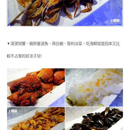
▼清燙旭蟹、蝦卵曼波魚、熟白蝦、智利淡菜，吃海鮮就是回本又比
較不占胃的好法子兒!