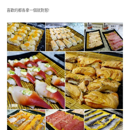
喜歡的都各拿一個就對惹!