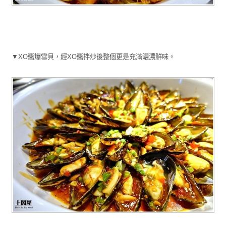
▼XO醬爆雪貝，經XO醬拌炒後整個更是充滿濃濃鮮味。