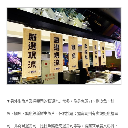
▼另外生魚片及握壽司的種類也非常多，像是鬼頭刀、剝皮魚、鮭
魚、鯛魚、旗魚等新鮮生魚片，任君挑選；握壽司則有炙燒鮭魚握壽
司、北寄貝握壽司、比目魚鰭邊肉握壽司等等，看起來華麗又澎湃，