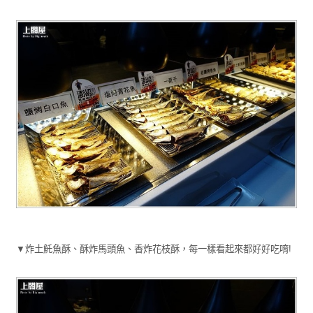
▼炸土魠魚酥、酥炸馬頭魚、香炸花枝酥，每一樣看起來都好好吃唷!