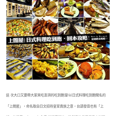
這 次大口又要帶大家來吃澎湃的吃到飽溜!以日式料理吃到飽聞名的
「上閤屋」，命名取自日文招待皇室貴族之意，台語發音也有「上