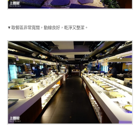
▼取餐區非常寬闊，動線良好，乾淨又整潔。