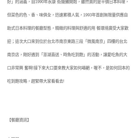
好」的涵義，自1990年永康 街擺攤開始，雖然賣的是平價日本料理，
但菜色的色、香、味俱全，迅速累積人氣，1993年首創無限量供應自
助式日本料理的餐廳型態，精緻的料理與舒適的用 餐環境廣受大家歡
迎；這次大口來到位於台北市南京東路三段「微風南京」四樓的台北
南京店，剛好遇到「澎湖直送、時魚吃到飽」的活動，讓愛吃魚的大
口非常興 奮啊!接下來大口要來教大家如何
增肥
，喔不，是如何回本的
吃到飽攻略，趕緊帶大家看看去!
【餐廳資訊】