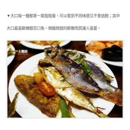
▼大口每一種都拿一尾粗粗看，可以嘗到不同味道又不會過飽；其中
大口最喜歡糖醋百口魚，微酸微甜的鮮嫩肉質讓人喜愛。