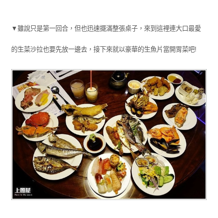
▼雖說只是第一回合，但也迅速擺滿整張桌子，來到這裡連大口最愛
的生菜沙拉也要先放一邊去，接下來就以豪華的生魚片當開胃菜吧!