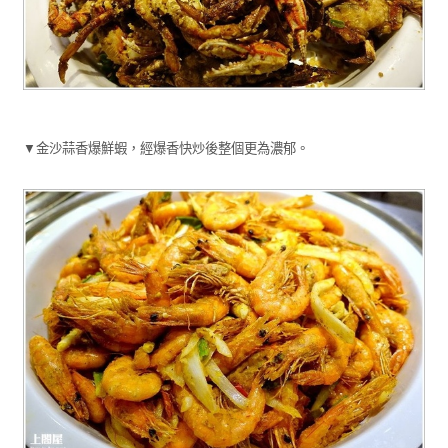
▼金沙蒜香爆鮮蝦，經爆香快炒後整個更為濃郁。