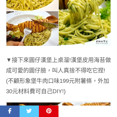
▼接下來圓仔漢堡上桌溜!漢堡皮用海苔做
成可愛的圓仔臉，叫人真捨不得吃它捏!
(
不顧形象堡牛肉口味199元附薯條，外加
30元
材料費可自己DIY!
)