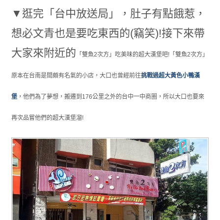
▼逛完「台中放送局」，肚子有點餓惹，
想必文青也是要吃東西的(竊笑)!接下來帶
大家來附近的
「雙魚2次方」吃美味的超大漢堡吧!
「
雙魚2次方」
原本在台南是間頗有名氣的小店，大口也曾經前往
挑戰過超大黃色小鴨漢
堡
，他們為了夢想，搬遷到176公里之外的台中一中商圈，所以大口也要來
再次品嘗他們的超大漢堡溜!