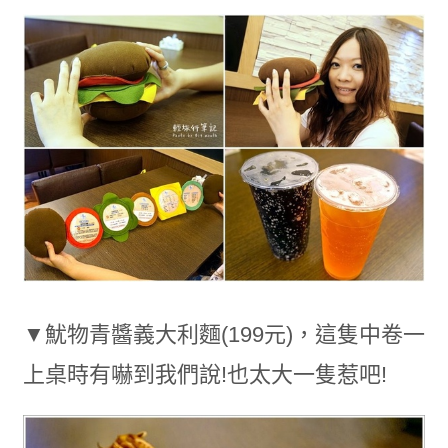
▼魷
物青醬義大利麵(199元)
，這隻中卷一
上桌時有嚇到我們說!也太大一隻惹吧!