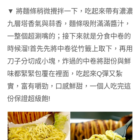
▼ 將麵條稍微攪拌一下，吃起來帶有濃濃
九層塔香氣與蒜香，麵條吸附滿滿醬汁，
一整個超涮嘴的；接下來就是分食中卷的
時候溜!首先先將中卷從竹籤上取下，再用
刀子分切成小塊，炸過的中卷將甜份與鮮
味都緊緊包覆在裡面，吃起來Q彈又紮
實，富有嚼勁，口感鮮甜，一個人吃完這
份保證超級飽!