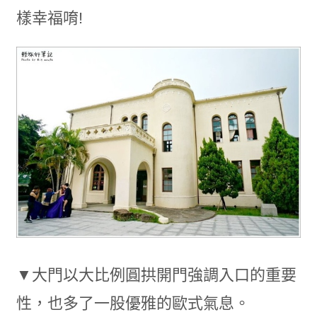
樣幸福唷!
▼大門以大比例圓拱開門強調入口的重要
性，也多了一股優雅的歐式氣息。