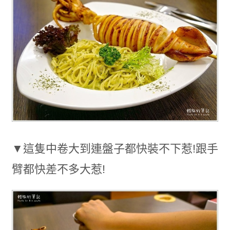
▼這隻中卷大到連盤子都快裝不下惹!跟手
臂都快差不多大惹!