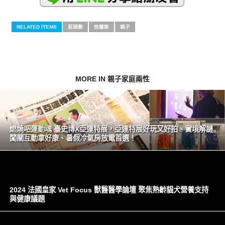
RELATED ITEMS
剪頭髮
恰爾斯
親子
MORE IN 親子家庭兩性
燃燒吧運動魂 臺史博X亞運特展，亞運特展好玩又好拍、實境解謎
闖關互動拿好康、暑假冷氣房放電首選！
2024 法國皇家 Vet Focus 獸醫醫學論壇 聚焦熟齡貓犬營養支持
與健康議題