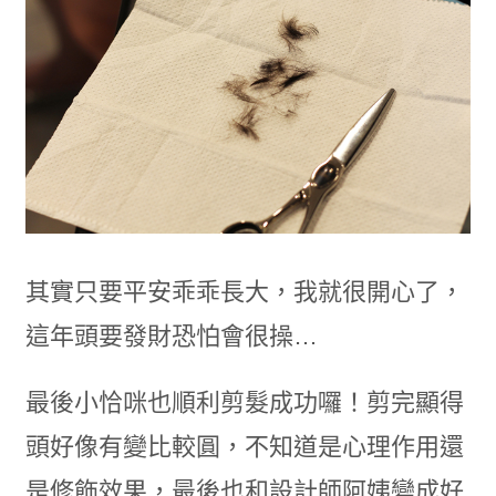
其實只要平安乖乖長大，我就很開心了，
這年頭要發財恐怕會很操…
最後小恰咪也順利剪髮成功囉！剪完顯得
頭好像有變比較圓，不知道是心理作用還
是修飾效果，最後也和設計師阿姨變成好