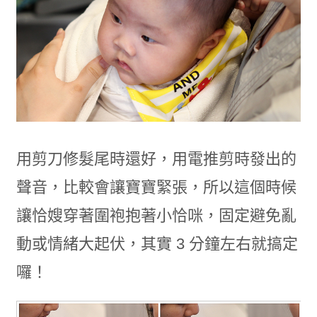
用剪刀修髮尾時還好，用電推剪時發出的
聲音，比較會讓寶寶緊張，所以這個時候
讓恰嫂穿著圍袍抱著小恰咪，固定避免亂
動或情緒大起伏，其實 3 分鐘左右就搞定
囉！