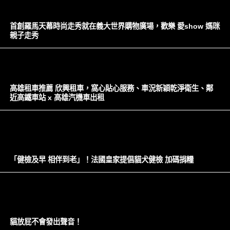
首創羅馬天幕時尚走秀就在義大世界購物廣場，歡樂 愛show 媽咪
親子走秀
高雄租車推薦 欣興租車，窩心貼心服務、車況新穎乾淨衛生、鄰
近高鐵車站 x 高雄汽機車出租
「健檢及早 相伴到老」！法國皇家提倡貓犬健檢 加碼捐糧
貓放屁不會發出聲音！