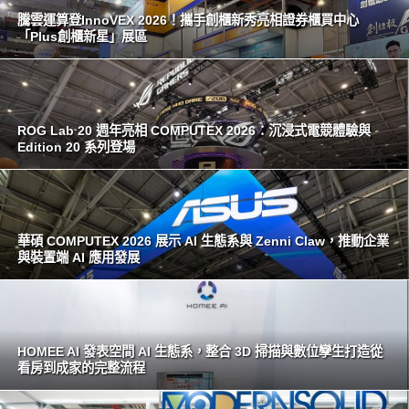
騰雲運算登InnoVEX 2026！攜手創櫃新秀亮相證券櫃買中心
「Plus創櫃新星」展區
ROG Lab 20 週年亮相 COMPUTEX 2026：沉浸式電競體驗與
Edition 20 系列登場
華碩 COMPUTEX 2026 展示 AI 生態系與 Zenni Claw，推動企業
與裝置端 AI 應用發展
HOMEE AI 發表空間 AI 生態系，整合 3D 掃描與數位孿生打造從
看房到成家的完整流程