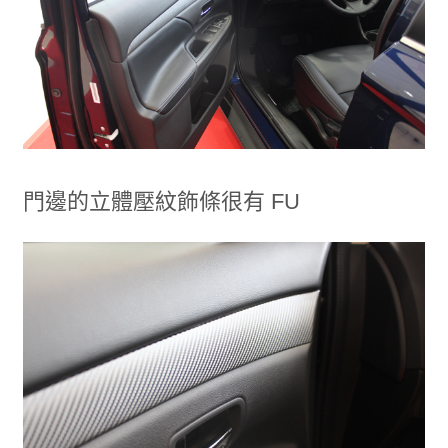
門邊的立體壓紋飾條很有 FU