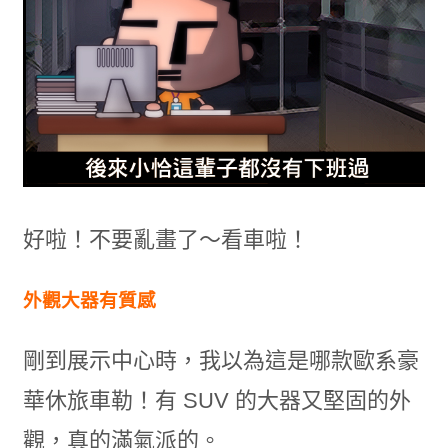
好啦！不要亂畫了～看車啦！
外觀大器有質感
剛到展示中心時，我以為這是哪款歐系豪
華休旅車勒！有 SUV 的大器又堅固的外
觀，真的滿氣派的。