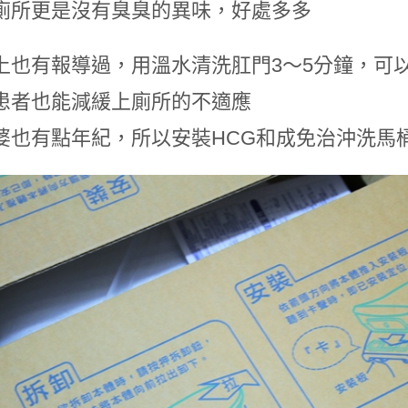
廁所更是沒有臭臭的異味，好處多多
上也有報導過，用溫水清洗肛門3～5分鐘，可
患者也能減緩上廁所的不適應
婆也有點年紀，所以安裝HCG和成免治沖洗馬