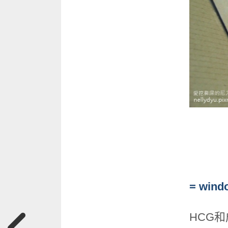
= windo
HCG