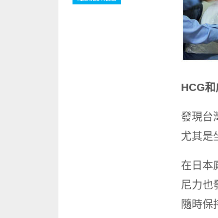
HCG
發現台
尤其是
在日本
尼力也
隨時保