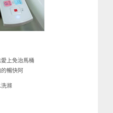
也愛上免治馬桶
加的暢快阿
水洗滌