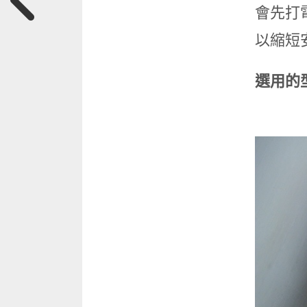
會先打
以縮短
選用的型