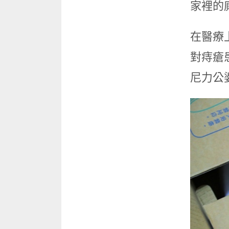
家裡的
在醫療
對痔瘡
尼力公