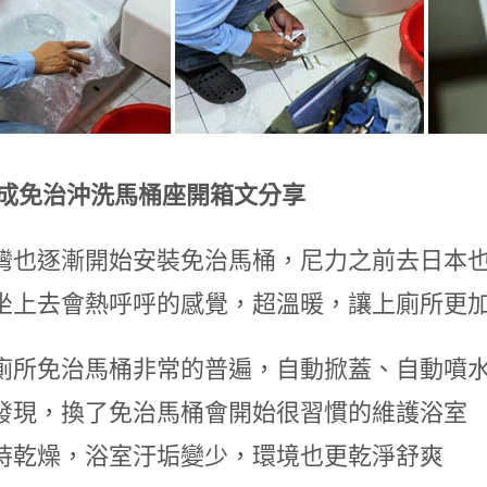
和成免治沖洗馬桶座開箱文分享
灣也逐漸開始安裝免治馬桶，尼力之前去日本
坐上去會熱呼呼的感覺，超溫暖，讓上廁所更
廁所免治馬桶非常的普遍，自動掀蓋、自動噴
發現，換了免治馬桶會開始很習慣的維護浴室
持乾燥，浴室汙垢變少，環境也更乾淨舒爽