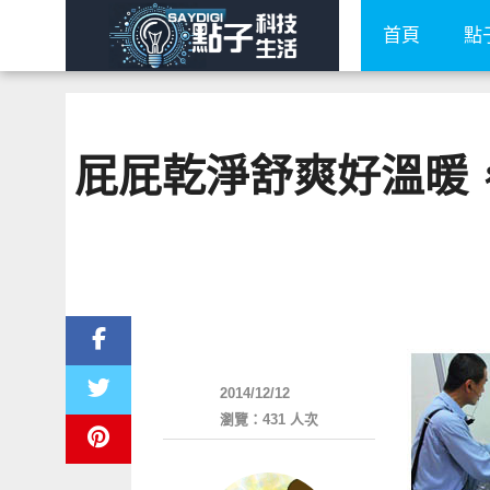
首頁
點
屁屁乾淨舒爽好溫暖
生活家電
2014/12/12
瀏覽：431 人次