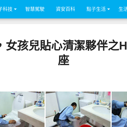
子科技
智慧駕駛
資安百科
點子生活
生
，女孩兒貼心清潔夥伴之H
座