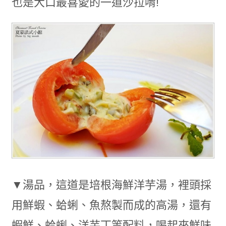
也是大口最喜愛的一道沙拉唷!
▼湯品，這道是培根海鮮洋芋湯，裡頭採
用鮮蝦、蛤蜊、魚熬製而成的高湯，還有
蝦鮮、蛤蜊、洋芋丁等配料，喝起來鮮味