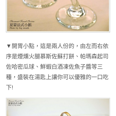
▼開胃小點，這是兩人份的，由左而右依
序是煙燻火腿慕斯佐蘇打餅、帕瑪森起司
佐哈密瓜球、鮮蝦白酒凍佐魚子醬等三
種，盛裝在湯匙上讓你可以優雅的一口吃
下!