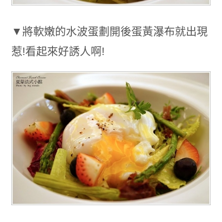
▼將軟嫩的水波蛋劃開後蛋黃瀑布就出現
惹!看起來好誘人啊!