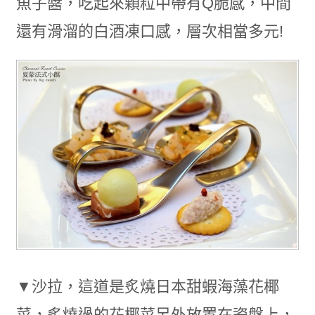
魚子醬，吃起來顆粒中帶有Q脆感，中間
還有滑溜的白酒凍口感，層次相當多元!
▼沙拉，這道是炙燒日本甜蝦海藻花椰
菜，炙燒過的花椰菜另外放置在瓷盤上，