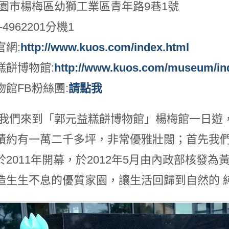
桃園市楊梅區幼獅工業區青年路9巷1號
-4962201分機1
官網:
http://www.kuos.com/index.html
糕餅博物館:
http://www.kuos.com/museum/in
物館FB粉絲團:
請點我
次我們來到「郭元益糕餅博物館」楊梅館一日遊
積約有一萬二千多坪，非常優雅壯闊；首先我們
於2011年開幕，於2012年5月由內政部核發
造生生不息的優質家園，讓生活回歸到自然的 純