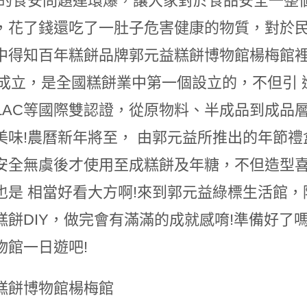
子的食安問題連環爆，讓大家對於食品安全一整
，花了錢還吃了一肚子危害健康的物質，對於民
中得知百年糕餅品牌郭元益糕餅博物館楊梅館
1年成立，是全國糕餅業中第一個設立的，不但引
、ILAC等國際雙認證，從原物料、半成品到成
美味!農曆新年將至， 由郭元益所推出的年節
安全無虞後才使用至成糕餅及年糖，不但造型
也是 相當好看大方啊!來到郭元益綠標生活館
糕餅DIY，做完會有滿滿的成就感唷!準備好了
物館一日遊吧!
糕餅博物館楊梅館