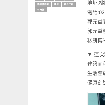
地址:
糕餅博物館
親子
觀光工廠
郭元益
電話:03
郭元益
郭元益
糕餅博
▼ 這
建築面
生活館
健康創