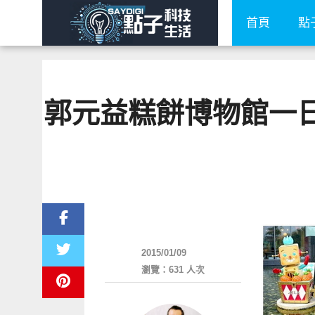
首頁
點
郭元益糕餅博物館一日
好好玩
2015/01/09
瀏覽：631 人次