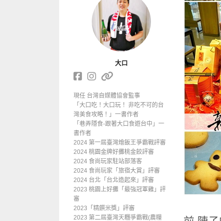
大口
現任 台灣自媒體協會監事
「大口吃！大口玩！ 非吃不可的台
灣美食攻略！」一書作者
「巷弄隱食-跟著大口食遊台中」一
書作者
2024 第一屆臺灣燴飯王爭霸戰評審
2024 桃園金牌好攤桃金餃評審
2024 食尚玩家駐站部落客
2024 食尚玩家「旅宿大賞」評審
2024 台北「台北造起來」評審
2023 桃園上好攤「最強冠軍雞」評
審
2023「精饌米獎」評審
2023 第二屆臺灣天糰爭霸戰(農糧