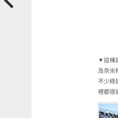
▼這棟
及奈米
不少綠
裡都很