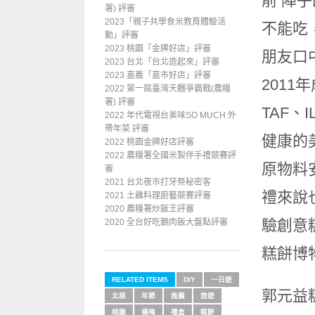
前 陣
署) 評審
2023「親子共學食米教育體驗活
不能吃
動」評審
2023 桃園「金牌好店」評審
朋友口
2023 台北「台北造起來」評審
2023 嘉義「嘉市好店」評審
201
2022 第一屆臺灣天糰爭霸戰(農糧
署) 評審
TAF
2022 年代電視台美味SO MUCH 外
帶年菜 評審
健康的
2022 桃園金牌好店評審
2022 農糧署全國米製伴手禮競賽評
原物料
審
2021 台北夜市打牙祭秘密客
禮來說
2021 土雞料理廚藝競賽評審
2020 農糧署炒飯王評審
驗創意
2020 全台好吃鵝肉飯大盤點評審
糕餅博
RELATED ITEMS
DIY
一日遊
郭元益
北部
年節
推薦
旅遊
桃園
楊梅
禮盒
糕餅