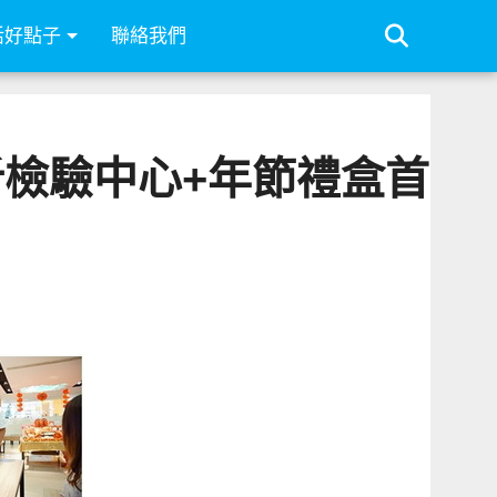
活好點子
聯絡我們
析檢驗中心+年節禮盒首