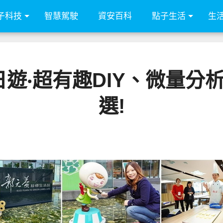
子科技
智慧駕駛
資安百科
點子生活
生
遊‧超有趣DIY、微量分
選!