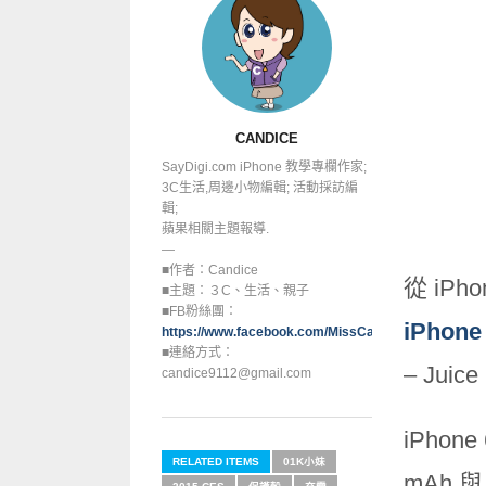
CANDICE
SayDigi.com iPhone 教學專欄作家;
3C生活,周邊小物編輯; 活動採訪編
輯;
蘋果相關主題報導.
—
■作者：Candice
從 iP
■主題：３C、生活、親子
■FB粉絲團：
iPho
https://www.facebook.com/MissCandice112
■連絡方式：
– Juic
candice9112@gmail.com
iPhon
RELATED ITEMS
01K小妹
mAh 