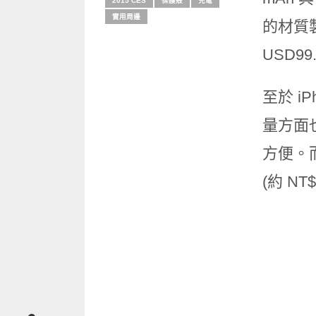
2015 CES
保護殼
充電
實用周邊
的材質製
USD99.
至於 i
量方面也
方便。而
(約 NT$