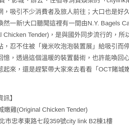
消費、影城、辦公、住宿等消費娛樂的「cityli
網，吸引不少消費者及旅人前往；大口也是好久
然一新!大口聽聞這裡有一間由N.Y. Bagels 
ginal Chicken Tender)，是與國外同步
站，忍不住被「幾米吹泡泡裝置展」給吸引而停
回憶，透過這個溫暖的裝置藝術，也許能喚回心
起來，還是趕緊帶大家來去看看「OCT賭城嫩雞」 (Orig
資訊】
雞(Original Chicken Tender)
市忠孝東路七段359號city link B2棟1樓