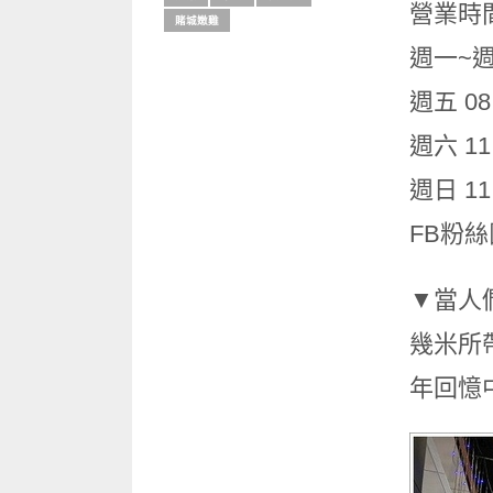
營業時間
賭城嫩雞
週一~週四
週五 08:
週六 11:
週日 11:
FB粉絲
▼當人
幾米所
年回憶