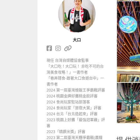
大口
現任 台灣自媒體協會監事
「大口吃！大口玩！ 非吃不可的台
灣美食攻略！」一書作者
「巷弄隱食-跟著大口食遊台中」一
書作者
2024 第一屆臺灣燴飯王爭霸戰評審
2024 桃園金牌好攤桃金餃評審
2024 食尚玩家駐站部落客
2024 食尚玩家「旅宿大賞」評審
2024 台北「台北造起來」評審
2023 桃園上好攤「最強冠軍雞」評
審
2023「精饌米獎」評審
2023 第二屆臺灣天糰爭霸戰(農糧