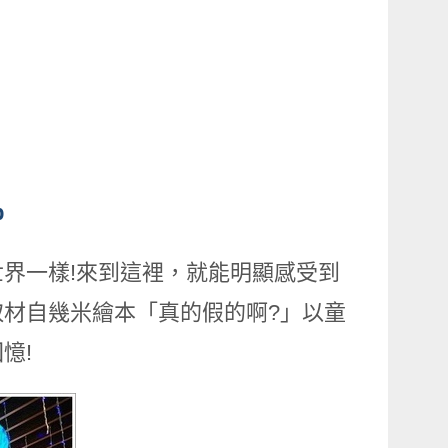
p
界一樣!來到這裡，就能明顯感受到
材自幾米繪本「真的假的啊?」以童
憶!