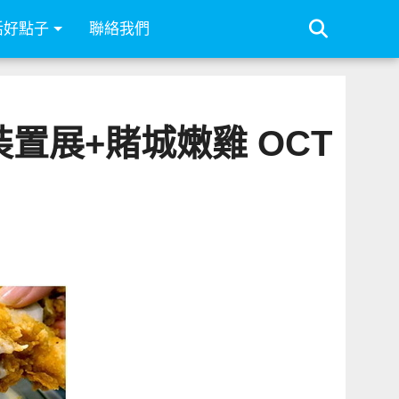
活好點子
聯絡我們
裝置展+賭城嫩雞 OCT