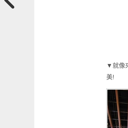
▼就像
美!