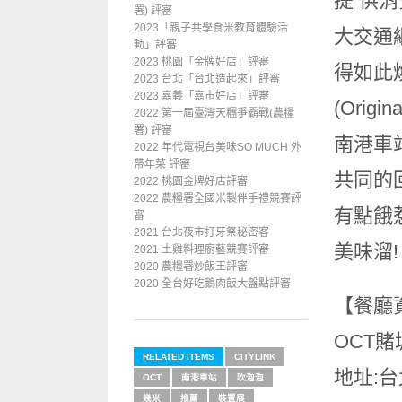
提 供
署) 評審
2023「親子共學食米教育體驗活
大交通
動」評審
2023 桃園「金牌好店」評審
得如此煥
2023 台北「台北造起來」評審
2023 嘉義「嘉市好店」評審
(Ori
2022 第一屆臺灣天糰爭霸戰(農糧
署) 評審
南港車
2022 年代電視台美味SO MUCH 外
帶年菜 評審
共同的
2022 桃園金牌好店評審
2022 農糧署全國米製伴手禮競賽評
有點餓惹
審
2021 台北夜市打牙祭秘密客
美味溜!
2021 土雞料理廚藝競賽評審
2020 農糧署炒飯王評審
2020 全台好吃鵝肉飯大盤點評審
【餐廳
OCT賭城嫩
RELATED ITEMS
CITYLINK
地址:台北
OCT
南港車站
吹泡泡
幾米
推薦
裝置展