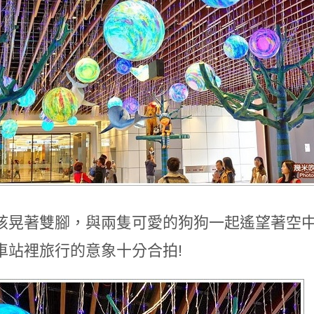
孩晃著雙腳，與兩隻可愛的狗狗一起遙望著空
車站裡旅行的意象十分合拍!