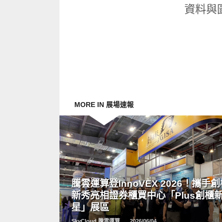
資料與
MORE IN 展場速報
READ
MORE
騰雲運算登InnoVEX 2026！攜手
新秀亮相證券櫃買中心「Plus創櫃
星」展區
SkyCloud 騰雲運算
2026/06/04