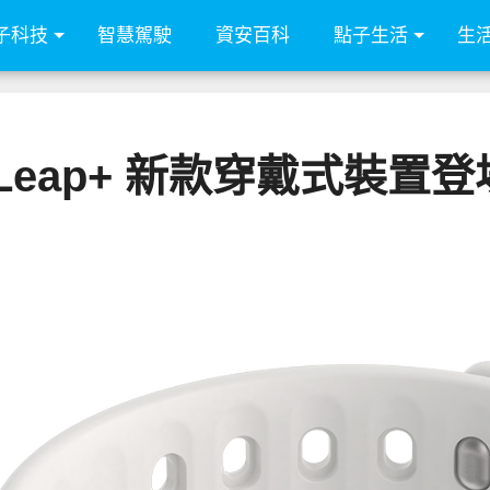
子科技
智慧駕駛
資安百科
點子生活
生
id Leap+ 新款穿戴式裝