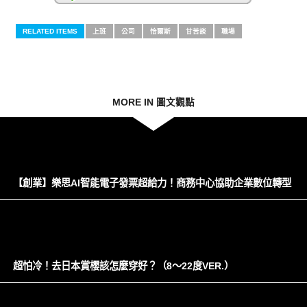
RELATED ITEMS
上班
公司
恰爾斯
甘苦談
職場
MORE IN 圖文觀點
【創業】樂思AI智能電子發票超給力！商務中心協助企業數位轉型
超怕冷！去日本賞櫻該怎麼穿好？（8～22度VER.）