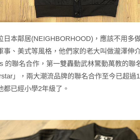
日本鄰居(NEIGHBORHOOD)，應該不用
軍事、美式等風格，他們家的老大叫做瀧澤伸介，20
ginals 的聯名合作，第一雙轟動武林驚動萬教
perstar」，兩大潮流品牌的聯名合作至今已超
他都已經小學2年級了。