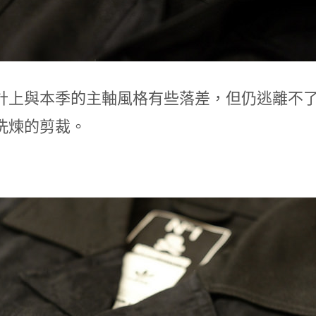
計上與本季的主軸風格有些落差，但仍逃離不了 N
洗煉的剪裁。