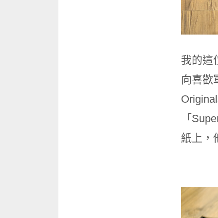
我的這位
向喜歡
Ori
「Su
紙上，