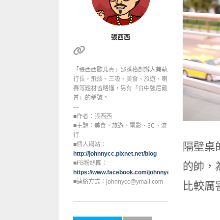
張西西
「張西西歐北貢」部落格創辦人兼執
行長，飛炫、三吸、美食、旅遊、喇
賽等題材皆略懂，另有「台中強尼戴
普」的稱號。
—
■作者：張西西
■主題：美食、旅遊、電影、3C、流
行
隔壁桌
■個人網站：
http://johnnycc.pixnet.net/blog
■FB粉絲團：
的帥，
https://www.facebook.com/johnnycc.blog/
■連絡方式：johnnycc@ymail.com
比較厲