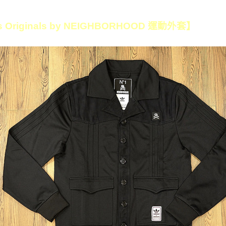
s Originals by NEIGHBORHOOD 運動外套】