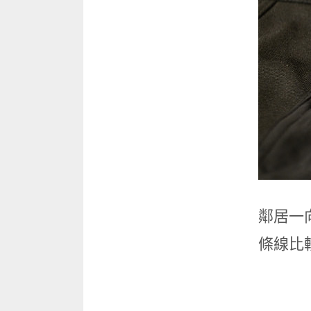
鄰居一向
條線比