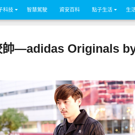
子科技
智慧駕駛
資安百科
點子生活
生
idas Originals b