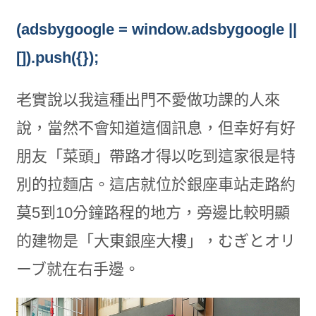
(adsbygoogle = window.adsbygoogle ||
[]).push({});
老實說以我這種出門不愛做功課的人來
說，當然不會知道這個訊息，但幸好有好
朋友「菜頭」帶路才得以吃到這家很是特
別的拉麵店。這店就位於銀座車站走路約
莫5到10分鐘路程的地方，旁邊比較明顯
的建物是「大東銀座大樓」，むぎとオリ
ーブ就在右手邊。