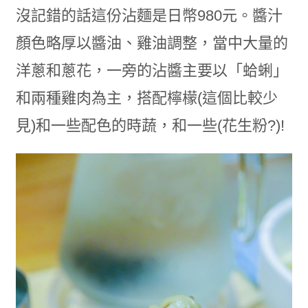
沒記錯的話這份沾麵是日幣980元。醬汁
顏色略厚以醬油、雞油調整，當中大量的
洋蔥和蔥花，一旁的沾醬主要以「蛤蜊」
和兩種雞肉為主，搭配檸檬(這個比較少
見)和一些配色的時蔬，和一些(花生粉?)!