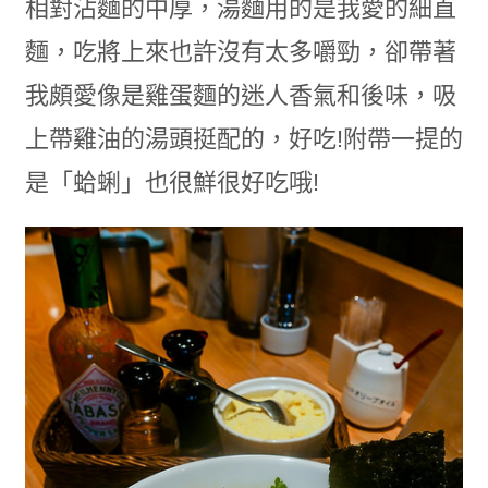
相對沾麵的中厚，湯麵用的是我愛的細直
麵，吃將上來也許沒有太多嚼勁，卻帶著
我頗愛像是雞蛋麵的迷人香氣和後味，吸
上帶雞油的湯頭挺配的，好吃!附帶一提的
是「蛤蜊」也很鮮很好吃哦!