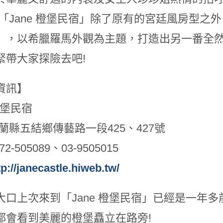
在「Jane 橙堡民宿」除了原有的宮廷風房型
」，以希臘羅馬外觀為主題，打造出另一番全然
緊帶大家探險去吧!
資訊】
 橙堡民宿
蘭縣五結鄉傳藝路一段425、427號
2-505089、03-9505015
tp://janecastle.hiweb.tw/
大口上次來到「Jane 橙堡民宿」已經是一年
都會看到美麗的橙堡矗立在路旁!