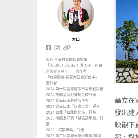
大口
現任 台灣自媒體協會監事
「大口吃！大口玩！ 非吃不可的台
灣美食攻略！」一書作者
「巷弄隱食-跟著大口食遊台中」一
書作者
2024 第一屆臺灣燴飯王爭霸戰評審
2024 桃園金牌好攤桃金餃評審
矗立在
2024 食尚玩家駐站部落客
2024 食尚玩家「旅宿大賞」評審
發出迷
2024 台北「台北造起來」評審
2023 桃園上好攤「最強冠軍雞」評
映襯下
審
2023「精饌米獎」評審
宿，對
2023 第二屆臺灣天糰爭霸戰(農糧