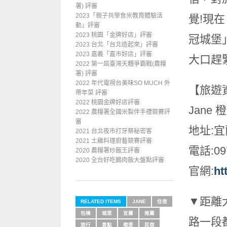
署) 評審
2023「親子共學食米教育體驗活
覺!現
動」評審
2023 桃園「金牌好店」評審
冠城堡
2023 台北「台北造起來」評審
2023 嘉義「嘉市好店」評審
大口趕
2022 第一屆臺灣天糰爭霸戰(農糧
署) 評審
2022 年代電視台美味SO MUCH 外
【旅遊
帶年菜 評審
2022 桃園金牌好店評審
Jane
2022 農糧署全國米製伴手禮競賽評
審
地址:宜
2021 台北夜市打牙祭秘密客
2021 土雞料理廚藝競賽評審
電話:097
2020 農糧署炒飯王評審
2020 全台好吃鵝肉飯大盤點評審
官網:
ht
▼距離
RELATED ITEMS
JANE
住宿
包棟
城堡
宜蘭
推薦
路一段
旅行
景點
橙堡
民宿