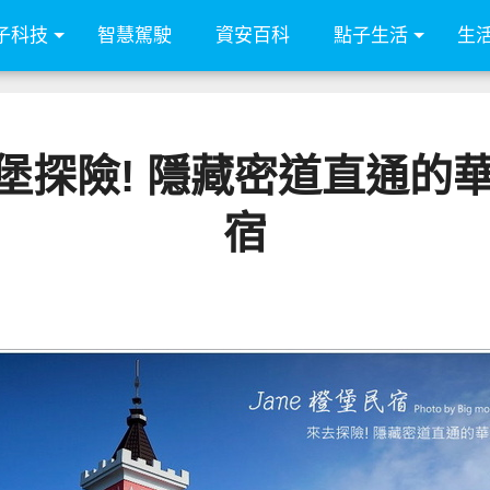
子科技
智慧駕駛
資安百科
點子生活
生
探險! 隱藏密道直通的華麗空
宿