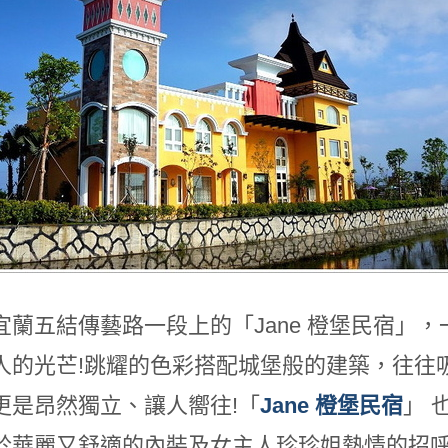
宜蘭五結傳藝路一段上的「Jane 橙堡民宿」
人的光芒!跳耀的色彩搭配城堡般的建築，往往
更是昂然獨立、讓人嚮往!「
Jane 橙堡民宿
」 
於華麗又舒適的內裝及女主人珍珍姐熱情的招