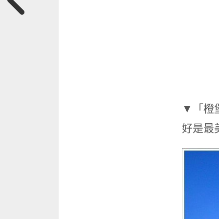
▼「橙
好是最