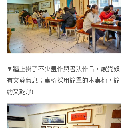
▼牆上掛了不少畫作與書法作品，感覺頗
有文藝氣息；桌椅採用簡單的木桌椅，簡
約又乾淨!