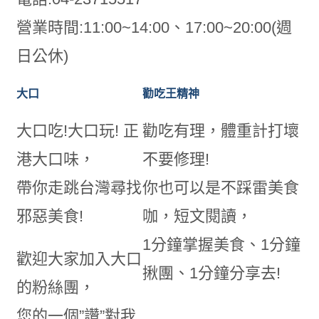
營業時間:11:00~14:00、17:00~20:00(週
日公休)
大口
勸吃王精神
大口吃!大口玩! 正
勸吃有理，體重計打壞
港大口味，
不要修理!
帶你走跳台灣尋找
你也可以是不踩雷美食
邪惡美食!
咖，短文閱讀，
1分鐘掌握美食、1分鐘
歡迎大家加入大口
揪團、1分鐘分享去!
的粉絲團，
您的一個”讚”對我