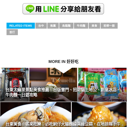
RELATED ITEMS
台中
推薦
烏龍麵
牛肉麵
美食
若柳一筋
首打
MORE IN 好好吃
台東太麻里景點美食推薦｜台版雷門、招財貓土地公、創意冰店、
牛肉麵一日遊攻略
台東美食｜客來吃樂：必吃蚵仔大腸麵線與綠豆蒜，在地排隊下午