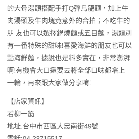
的大骨湯頭搭配手打Q彈烏龍麵，加上牛
肉湯頭及牛肉塊竟意外的合拍；不吃牛的
朋 友也可以選擇鍋燒麵或五目麵，湯頭別
有一番特殊的甜味!喜愛海鮮的朋友也可以
點海鮮麵，據說也是料多實在，非常澎湃
啊!有機會大口還要去將全部口味都嚐上
一輪，再來跟大家做分享唷!
【店家資訊】
若柳一筋
地址:台中市西區大忠南街49號
電話:04-23715517