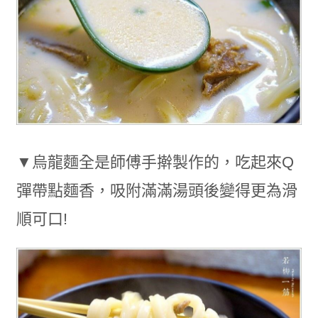
▼烏龍麵全是師傅手擀製作的，吃起來Q
彈帶點麵香，吸附滿滿湯頭後變得更為滑
順可口!