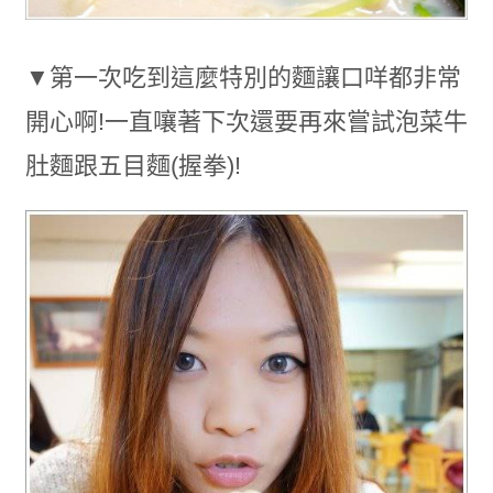
▼第一次吃到這麼特別的麵讓口咩都非常
開心啊!一直嚷著下次還要再來嘗試泡菜牛
肚麵跟五目麵(握拳)!