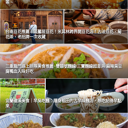
茶 ~
台南豆花推薦｜筑馨居豆花！米其林跨界開豆花店！古法豆花、菊
花茶、老招牌一次收藏
三重龍門路上排隊美食推薦~雙囍號麵線/三寶麵線超澎湃/麻辣臭豆
腐鴨血入味好吃
宜蘭礁溪美食｜早吳吃麵：隱身稻田的古早味麵店，想吃記得早點
來