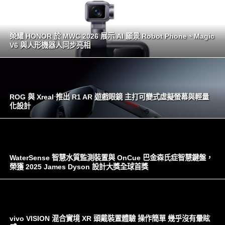
榮耀 HONOR 於 MWC 2026 展示 AI 願景 Robot Phone、Magic
V6 與人形機器人同步亮相
ROG 與 Xreal 推出 R1 AR 遊戲眼鏡 主打可變式虛擬螢幕與輕量
化設計
WaterSense 智慧水質監測裝置與 OnCue 巴金森氏症智慧鍵盤，
榮獲 2025 James Dyson 設計大獎全球首獎
vivo VISION 混合實境 XR 頭戴裝置體驗 操作簡單 幾乎沒有暈眩