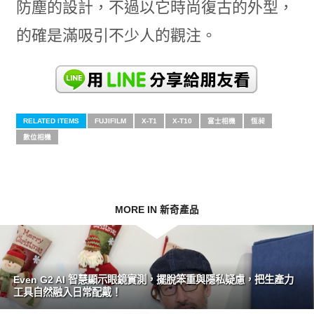
防塵的設計，不過以它時尚復古的外型，
的確是滿吸引不少人的觀注。
RELATED ITEMS
FUJIFILM
X-T1
X-T10
富士相機
恆昶
數位相機
MORE IN 新奇產品
Even G2 AI 智慧顯示眼鏡實測，擺脫笨重與隱私疑慮，把生產力
工具自然融入日常配戴！