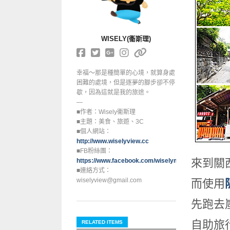
WISELY(衞斯理)
幸福～那是種簡單的心境，就算身處
困難的處境，但是逐夢的腳步卻不停
歇，因為這就是我的旅途。
—
■作者：Wisely衞斯理
■主題：美食、旅遊、3C
■個人網站：
http://www.wiselyview.cc
■FB粉絲團：
來到關
https://www.facebook.com/wiselymood
■連絡方式：
wiselyview@gmail.com
而使用
先跑去
自助旅
RELATED ITEMS