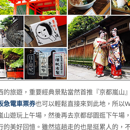
西的旅遊，重要經典景點當然首推『京都嵐山
阪急電車票券
也可以輕鬆直接來到此地，所以Wi
嵐山遊玩上午場，然後再去京都邸園逛下午場
行的美好回憶。雖然這趟走的也是挺累人的，