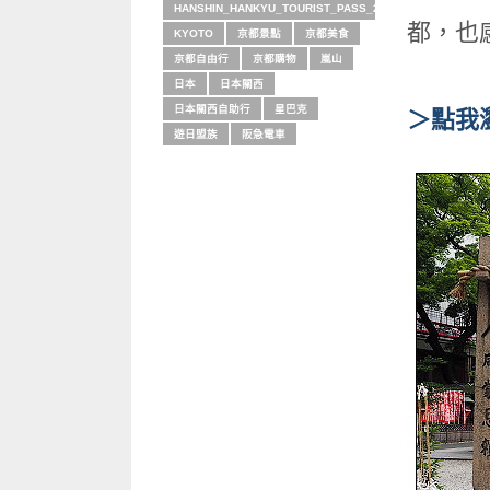
HANSHIN_HANKYU_TOURIST_PASS_2015
都，也
KYOTO
京都景點
京都美食
京都自由行
京都購物
嵐山
日本
日本關西
日本關西自助行
星巴克
＞點我
遊日盟族
阪急電車