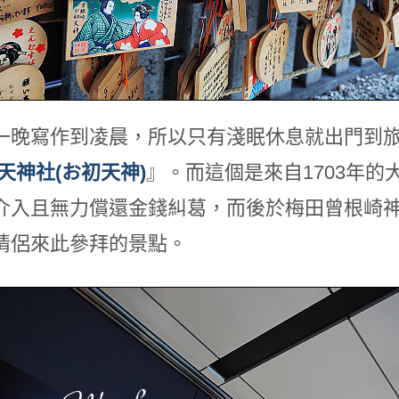
一晚寫作到凌晨，所以只有淺眠休息就出門到
 天神社(お初天神)
』。而這個是來自1703年
介入且無力償還金錢糾葛，而後於梅田曾根崎
情侶來此參拜的景點。