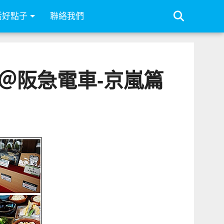
活好點子
聯絡我們
＠阪急電車-京嵐篇