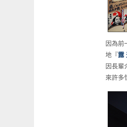
因為前
地『
露
因長輩
來許多