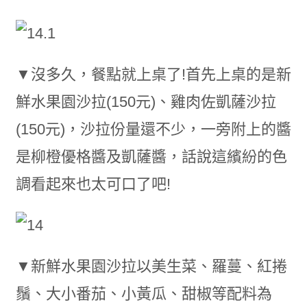
▼沒多久，餐點就上桌了!首先上桌的是新
鮮水果園沙拉(150元)、雞肉佐凱薩沙拉
(150元)，沙拉份量還不少，一旁附上的醬
是柳橙優格醬及凱薩醬，話說這繽紛的色
調看起來也太可口了吧!
▼新鮮水果園沙拉以美生菜、羅蔓、紅捲
鬚、大小番茄、小黃瓜、甜椒等配料為