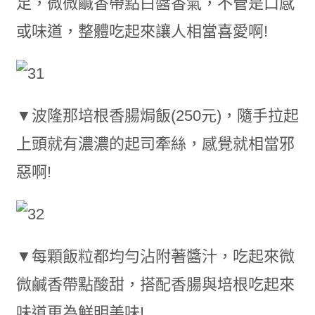
足，微微鹹香帶點白醬香氣，不管是口感
或味道，整體吃起來讓人相當喜愛啊!
▼波隆那培根香腸焗飯(250元)，隨手拉起
上頭就有濃濃的起司牽絲，感覺就相當邪
惡啊!
▼每顆飯粒都均勻沾附著醬汁，吃起來微
微鹹香帶點酸甜，搭配香腸與培根吃起來
味道更為鮮明美味!