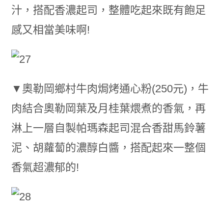
汁，搭配香濃起司，整體吃起來既有飽足
感又相當美味啊!
▼奧勒岡鄉村牛肉焗烤通心粉(250元)，牛
肉結合奧勒岡葉及月桂葉煨煮的香氣，再
淋上一層自製帕瑪森起司混合香甜馬鈴薯
泥、胡蘿蔔的濃醇白醬，搭配起來一整個
香氣超濃郁的!