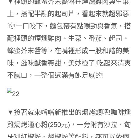
▼裡頭的蜂蜜芥末醬淋在煙燻雞肉與生菜
上，搭配半融的起司片，看起來就超邪惡
的!一口咬下，麵包帶有點嚼勁與香氣，搭
配裡頭的煙燻雞肉、生菜、番茄、起司、
蜂蜜芥末醬等，在嘴裡形成一股和諧的美
味，滋味鹹香帶甜，美妙極了!吃起來清爽
不膩口，一整個還滿有飽足感的!
▼接著就來嚐嚐新推出的焗烤類吧!咖啡燻
雞焗烤通心粉(250元)，一旁附有沙拉、匈
牙利紅椒粉、胡椒粉等配料，都可以依個