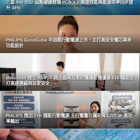
三星 990 SSD 固態硬碟登場 PCIe 4.0 高速效能與能源效率同步提
升 38%
PHILIPS GoodCube 半固態行動電源上市，主打高安全電芯與多
功能設計
Mercusys 推出 Wi-Fi 7 路由器與居家防護攝影機優惠 618 檔期主
打高速連線與居家安全
PHILIPS 推出 1+n 儲能行動電源 主打電量可擴充與 1200 W 高功
率輸出