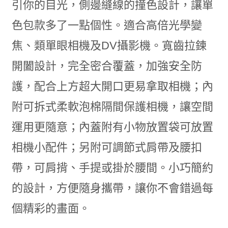
引你的目光，側邊縫線的撞色設計，讓單
色包款多了一點個性。適合高倍光學變
焦、類單眼相機及DV攝影機。寬齒拉鍊
開闔設計，完全密合覆蓋，加強安全防
護，配合上方超大開口更易拿取相機；內
附可拆式柔軟泡棉隔間保護相機，讓空間
運用更隨意；內蓋附有小物放置袋可放置
相機小配件；另附可調節式肩帶及腰扣
帶，可肩揹、手提或掛於腰間。小巧簡約
的設計，方便隨身攜帶，讓你不會錯過每
個精彩的畫面。