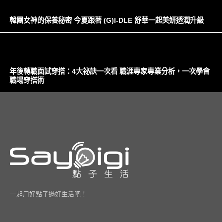
韓團女神的保養秘密 今夏跟著 (G)I-DLE 舒華一起美妍透潤升級
年後轉職面試穿搭：4大祕訣一次看 職涯專家專業分析，一次學會
職場穿搭術
一起用好點子過好生活吧！