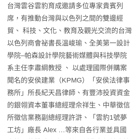
台灣雲谷雲豹育成邀請多位專家貴賓列
席，有推動台灣與以色列之間的雙邊經
貿、 科技、文化、教育及觀光交流的台灣
以色列商會祕書長溫峻瑜、全美第一設計
學院–帕森設計學院藝術媒體與科技學院
系主任李肅綱教授 、 以處理國際併購案
聞名的安侯建業（KPMG）「安侯法律事
務所」所長紀天昌律師、有豐沛投資資金
的銀翎資本董事總經理佘祥生、中華徵信
所徵信業務副總經理許滸、「雲豹1號夢
工坊」廠長 Alex …等來自各行業並具國