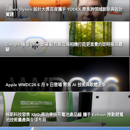
James Dyson 設計大獎首度攜手 YODEX 聚焦跨領域創新與設計
實踐
Google 搜尋 Live 登場 結合語音與相機打造更直覺的即時搜尋體
驗
Apple WWDC26 6 月 9 日登場 聚焦 AI 技術與軟體更新
格斯科技發表 XNO 高功率快充電池產品線 攜手 Echion 推動鋰電
池技術量產與全球布局