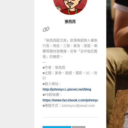
張西西
「張西西歐北貢」部落格創辦人兼執
行長，飛炫、三吸、美食、旅遊、喇
賽等題材皆略懂，另有「台中強尼戴
普」的稱號。
—
■作者：張西西
■主題：美食、旅遊、電影、3C、流
行
■個人網站：
http://johnnycc.pixnet.net/blog
■FB粉絲團：
https://www.facebook.com/johnnycc.blog/
■連絡方式：johnnycc@ymail.com