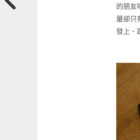
的朋友嗎
量卻只
發上、