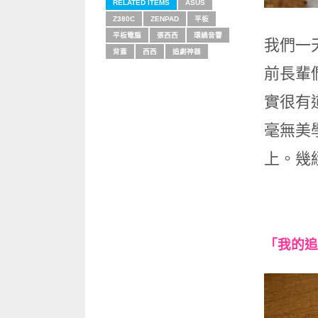
RELATED ITEMS
ASUS
Z380C
ZENPAD
平板
平板電腦
張西西
環繞音響
我們一
背蓋
西西
追劇神器
前長輩
實很有
毫無美
上。幾
「我的追劇