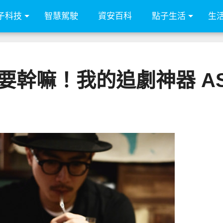
子科技
智慧駕駛
資安百科
點子生活
生
嘛！我的追劇神器 ASUS 