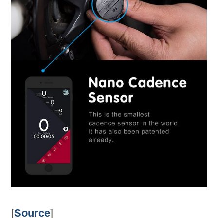
[
Source
]