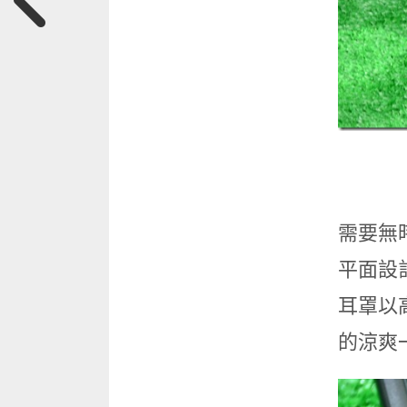
需要無
平面設
耳罩以
的涼爽