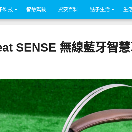
子科技
智慧駕駛
資安百科
點子生活
生
ackBeat SENSE 無線