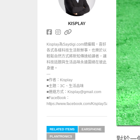
KISPLAY
Kisplay為Saydigi.com總編輯，喜好
各式各樣科技生活新鮮事，也樂於以
輕鬆自然方式將新知傳達給讀者，讓
科技話題與生活品味永遠圍繞在彼此
身邊。
—
■作者：Kisplay
■主題：3C、生活品味
■連絡方式：Kisplay@gmail.com
■FaceBook：
https://www.facebook.com/KisplaySayGoodbuy/
RELATED ITEMS
EARSPHONE
PLANTRONICS
對於一