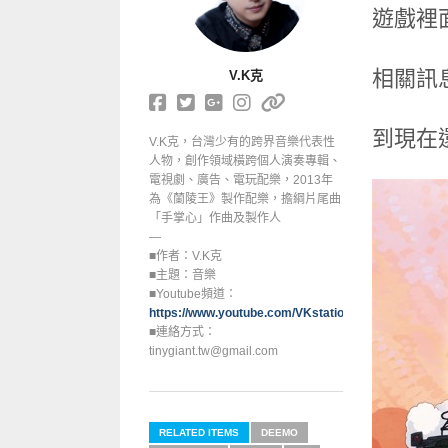
遊戲裡
相關訊
V.K克
到現在還
V.K克，台灣少有的跨界音樂代表性
人物，創作領域橫跨個人演奏專輯、
電視劇、廣告、電玩配樂，2013年
為《蘭陵王》製作配樂，擔綱片尾曲
「手掌心」作曲及製作人
—
■作者：V.K克
■主題：音樂
■Youtube頻道：
https://www.youtube.com/VKstation
■連絡方式：
tinygiant.tw@gmail.com
RELATED ITEMS
DEEMO