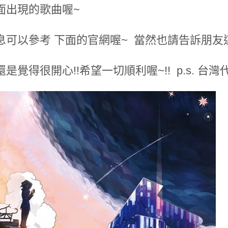
面出現的歌曲喔~
息可以參考 下面的官網喔~ 當然也請告訴朋友這
是覺得很開心!!希望一切順利喔~!! p.s. 台