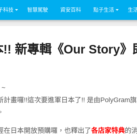
子科技
智慧駕駛
資安百科
點子生活
生
本!! 新專輯《Our Stor
 ~
計畫囉!!這次要進軍日本了!! 是由PolyGram旗
。
經在日本開放預購囉，也釋出了
各店家特典
的消