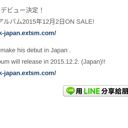
日本デビュー決定！
ルバム2015年12月2日ON SALE!
vk-japan.extsm.com/
l make his debut in Japan .
um will release in 2015.12.2. (Japan)!!
vk-japan.extsm.com/