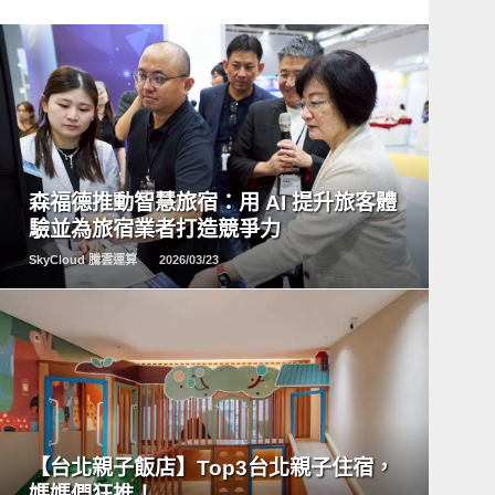
READ
MORE
森福德推動智慧旅宿：用 AI 提升旅客體
驗並為旅宿業者打造競爭力
SkyCloud 騰雲運算
2026/03/23
READ
MORE
【台北親子飯店】Top3台北親子住宿，
媽媽們狂推！