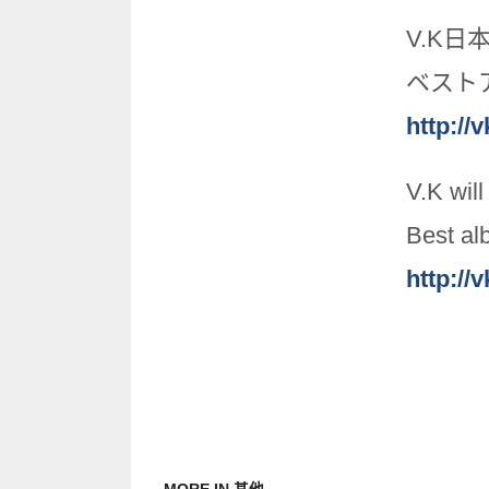
V.K
ベストア
http://
V.K wil
Best alb
http://