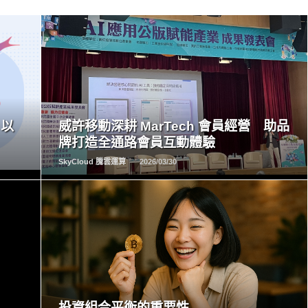
READ
MORE
 以
威許移動深耕 MarTech 會員經營 助品
牌打造全通路會員互動體驗
SkyCloud 騰雲運算
2026/03/30
READ
MORE
投資組合平衡的重要性