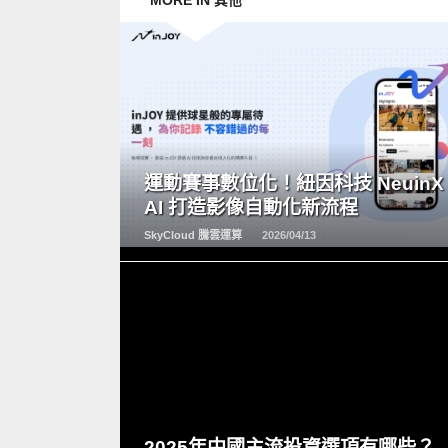
MORE IN 其他
READ
MORE
運動賽事數位化！紐因科技 NeuinX
AI 打造影像自動化新流程
SkyCloud 騰雲運算
2026/04/13
READ
MORE
2025年中國主流投資選項有哪些？