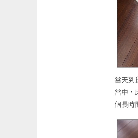
當天到
當中，
個長時