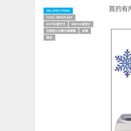
買的有
RELATED ITEMS
COOL WATER MAT
EXTRA壹世代
WIPOS溫博士
京都西川水動冷循環機
家電
寢具