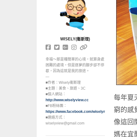
WISELY(衞斯理)
幸福～那是種簡單的心境，就算身處
困難的處境，但是逐夢的腳步卻不停
歇，因為這就是我的旅途。
—
■作者：Wisely衞斯理
■主題：美食、旅遊、3C
■個人網站：
每年夏
http://www.wiselyview.cc
■FB粉絲團：
窮的感
https://www.facebook.com/wiselymood
■連絡方式：
像這回
wiselyview@gmail.com
媽在宜