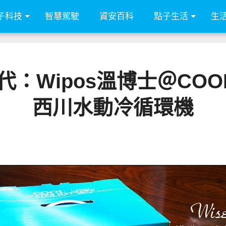
子科技
智慧駕駛
資安百科
點子生活
生
：Wipos溫博士＠COOL
西川水動冷循環機