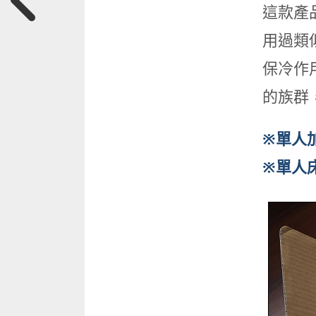
這款產
用過類
保冷作
的族群
※單人加
※單人床