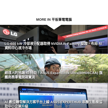
MORE IN 平板筆電電腦
LG 600 kW 冷卻液分配器取得 NVIDIA AI Factory 認證，布局 AI
資料中心液冷市場
經理人的地端 AI 特助！ASUS ExpertBook Ultra(B9406CAA) 旗
艦商務筆電開箱實測
AI 數位轉型解決方案平台上線 ASUS EXPERTHUB 串聯生態圈協
助中小企業升級