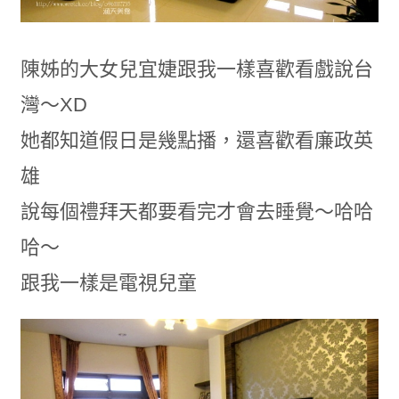
陳姊的大女兒宜婕跟我一樣喜歡看戲說台
灣～XD
她都知道假日是幾點播，還喜歡看廉政英
雄
說每個禮拜天都要看完才會去睡覺～哈哈
哈～
跟我一樣是電視兒童