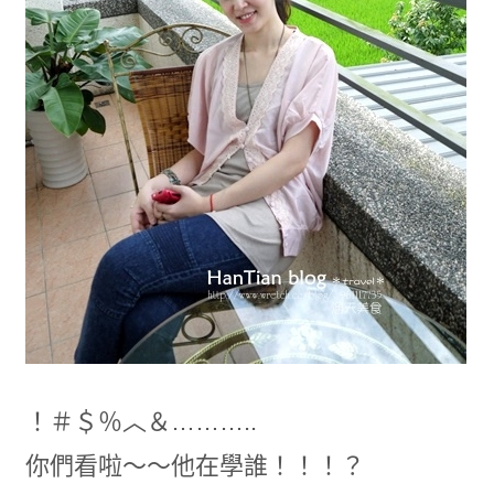
！＃＄％︿＆………..
你們看啦～～他在學誰！！！？