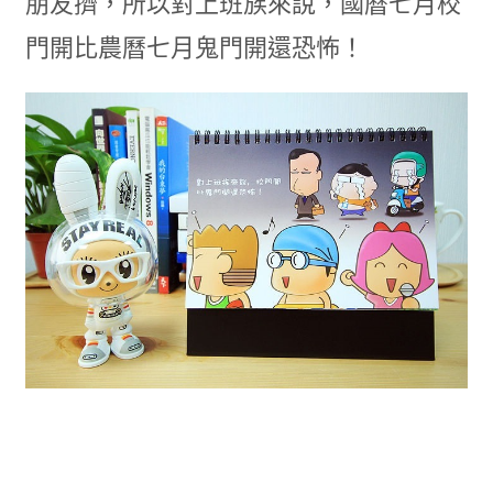
朋友擠，所以對上班族來說，國曆七月校
門開比農曆七月鬼門開還恐怖！