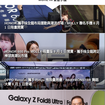
HONOR 攜手味全龍布局運動與潮流市場，MOLLY 聯名手機 8 月
1 日限量開賣
HONOR 600 Pro MOLLY 限量版 8 月 1 日開賣，攜手味全龍跨足
棒球與潮玩市場
OPPO Reno16 攜手 Pingu 推限量周邊，BABYMONSTER 舞蹈
大賽 8 月 1 日登場