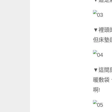
▼裡頭
但床墊
▼這間
暖敷袋
啊!