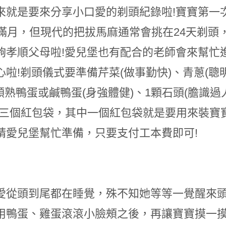
來就是要來分享小口愛的剃頭紀錄啦!寶寶第一次
或滿月，但現代的把拔馬麻通常會挑在24天剃
夠孝順父母啦!愛兒堡也有配合的老師會來幫忙
心啦!剃頭儀式要準備芹菜(做事勤快)、青蔥(聰
顆熟鴨蛋或鹹鴨蛋(身強體健)、1顆石頭(膽識過人
及三個紅包袋，其中一個紅包袋就是要用來裝寶
請愛兒堡幫忙準備，只要支付工本費即可!
愛從頭到尾都在睡覺，殊不知她等等一覺醒來頭
用鴨蛋、雞蛋滾滾小臉頰之後，再讓寶寶摸一摸