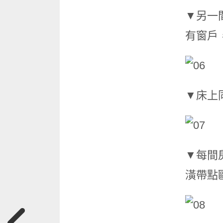
▼另一
有窗戶
▼床上
▼每間
潢帶點