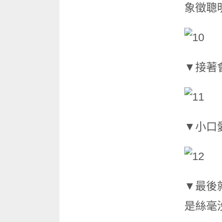
象徵聰
▼接著
▼小口
▼最後
是絲毫