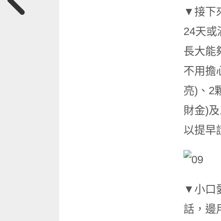
▼接下
24天
長大能
不用擔
亮)、2
財金)
以提早
▼小口
話，邊