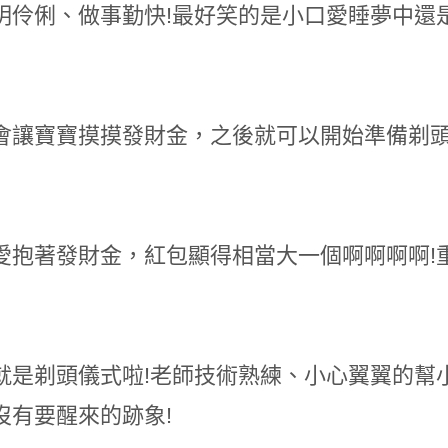
明伶俐、做事勤快!最好笑的是小口愛睡夢中還
會讓寶寶摸摸發財金，之後就可以開始準備剃頭
愛抱著發財金，紅包顯得相當大一個啊啊啊啊!
就是剃頭儀式啦!老師技術熟練、小心翼翼的幫
沒有要醒來的跡象!