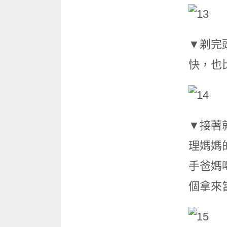
▼剃完
快，也
▼接著
理媽媽
手爸媽
個拿來