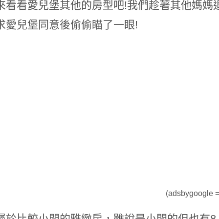
來看看愛兒堡其他的房型吧!我們趁著其他媽媽
求愛兒堡同意後偷偷瞄了一眼!
(adsbygoogle = 
屬於比較小間的雅緻房，雖說是小間的但也有8.