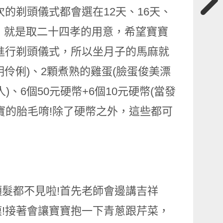
的剃頭儀式都會選在12天、16天、
頭，就是取二十四孝的用意，希望寶寶
進行剃頭儀式，所以坐月子的馬麻就
明伶俐)、2顆煮熟的雞蛋(臉蛋俊美漂
)、6個50元硬幣+6個10元硬幣(當發
寶的胎毛唷!除了硬幣之外，這些都可
髮都不見啦!首先老師會邊講吉祥
!接著會讓寶寶抱一下青蔥跟芹菜，