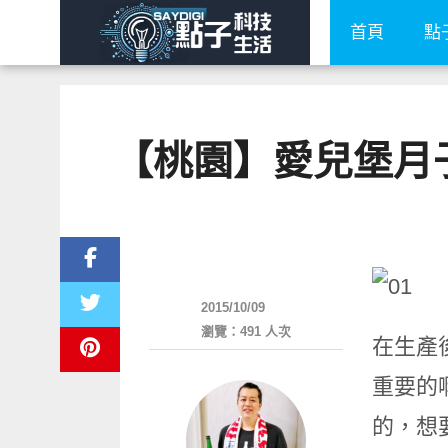
首頁
點
【桃園】愛兒堡月
親子家庭兩性
2015/10/09
瀏覽：491 人次
在生產
重要的
的，想