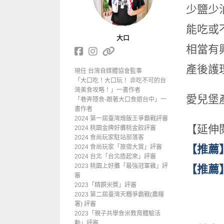
少鹽少
能吃或
大口
相當有
產後護
現任 台灣自媒體協會監事
「大口吃！大口玩！ 非吃不可的台
灣美食攻略！」一書作者
愛兒堡
「巷弄隱食-跟著大口食遊台中」一
書作者
2024 第一屆臺灣燴飯王爭霸戰評審
【延伸
2024 桃園金牌好攤桃金餃評審
2024 食尚玩家駐站部落客
【推薦
2024 食尚玩家「旅宿大賞」評審
2024 台北「台北造起來」評審
2023 桃園上好攤「最強冠軍雞」評
【推薦
審
2023「精饌米獎」評審
2023 第二屆臺灣天糰爭霸戰(農糧
署) 評審
2023「親子共學食米教育體驗活
動」評審