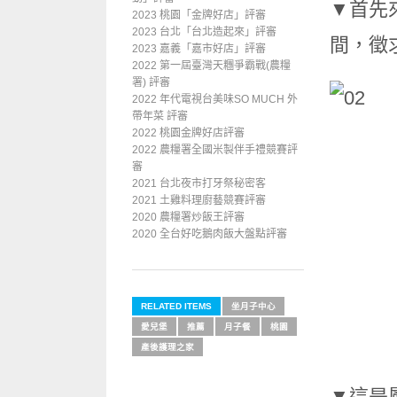
▼首先
2023 桃園「金牌好店」評審
2023 台北「台北造起來」評審
間，徵
2023 嘉義「嘉市好店」評審
2022 第一屆臺灣天糰爭霸戰(農糧
署) 評審
2022 年代電視台美味SO MUCH 外
帶年菜 評審
2022 桃園金牌好店評審
2022 農糧署全國米製伴手禮競賽評
審
2021 台北夜市打牙祭秘密客
2021 土雞料理廚藝競賽評審
2020 農糧署炒飯王評審
2020 全台好吃鵝肉飯大盤點評審
RELATED ITEMS
坐月子中心
愛兒堡
推薦
月子餐
桃園
產後護理之家
▼這是