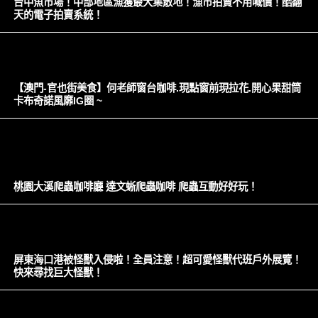
台中魚市場！中部地區漁獲最大集散地！漁市拍賣不用喊價！酷翻
天的電子拍賣系統！
【澳門-官也街美食】何老師窗台咖啡.現點窗前現拉花.開心果甜筒
卡布奇諾風靡IG圈 ~
桃園大溪爬蟲咖啡廳 達文蜥爬蟲咖啡 爬蟲互動好好玩！
屏東海口港被怪獸入侵啦！全員注意！超可愛怪獸代班戶外展覽！
快來尋找巨大怪獸！