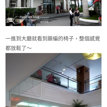
一進到大廳就看到籐編的椅子，整個感覺
都放鬆了～