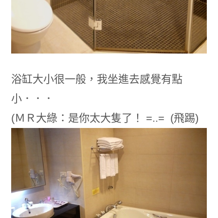
浴缸大小很一般，我坐進去感覺有點
小．．．
(ＭＲ大綠：是你太大隻了！ =..= (飛踢)