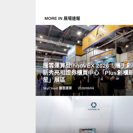
MORE IN 展場速報
READ
MORE
騰雲運算登InnoVEX 2026！攜手
新秀亮相證券櫃買中心「Plus創櫃
星」展區
SkyCloud 騰雲運算
2026/06/04
READ
MORE