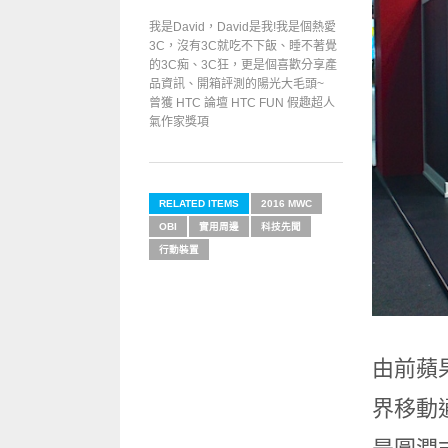
我是David，David是我!我是個熱愛
3C，沒有3C就吃不下飯、睡不著覺
的3C痴、3C狂，更是個喜歡分享產
品資訊、開箱評測的陽光大毛頭~
曾獲 HTC 論壇 HTC FUN 假趣超人
氣作家獎項
RELATED ITEMS
2016 MWC
OBI
實用周邊
科技先聞
行動裝置
由前蘋果執
界移動