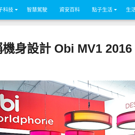
子科技
智慧駕駛
資安百科
點子生活
生
身設計 Obi MV1 2016