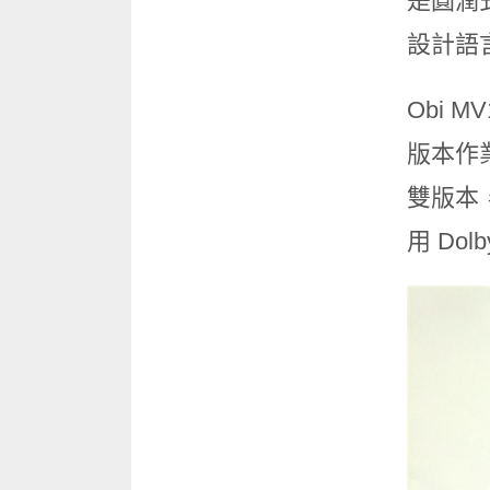
是圓潤
設計語
Obi 
版本作業
雙版本，
用 Do