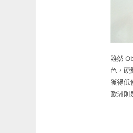
雖然 O
色，硬
獲得低
歐洲則