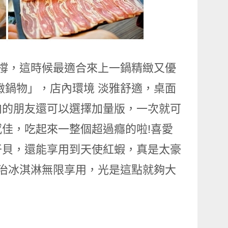
太撐，這時候最適合來上一鍋精緻又優
緻鍋物」，店內環境 淡雅舒適，桌面
肉的朋友還可以選擇加量版，一次就可
感佳，吃起來一整個超過癮的啦!喜愛
干貝，還能享用到天使紅蝦，真是太豪
明治冰淇淋無限享用，光是這點就夠大