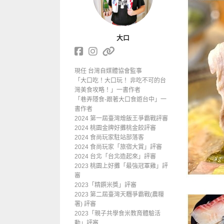
大口
現任 台灣自媒體協會監事
「大口吃！大口玩！ 非吃不可的台
灣美食攻略！」一書作者
「巷弄隱食-跟著大口食遊台中」一
書作者
2024 第一屆臺灣燴飯王爭霸戰評審
2024 桃園金牌好攤桃金餃評審
2024 食尚玩家駐站部落客
2024 食尚玩家「旅宿大賞」評審
2024 台北「台北造起來」評審
2023 桃園上好攤「最強冠軍雞」評
審
2023「精饌米獎」評審
2023 第二屆臺灣天糰爭霸戰(農糧
署) 評審
2023「親子共學食米教育體驗活
動」評審