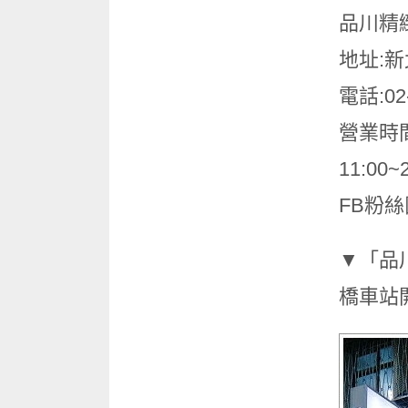
品川精
地址:
電話:02-
營業時間:
11:0
FB粉絲
▼「品
橋車站