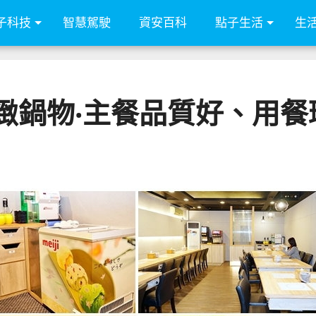
子科技
智慧駕駛
資安百科
點子生活
生
鍋物‧主餐品質好、用餐