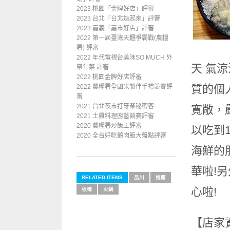
2023 桃園「金牌好店」評審
2023 台北「台北造起來」評審
2023 嘉義「嘉市好店」評審
2022 第一屆臺灣天糰爭霸戰(農糧
署) 評審
2022 年代電視台美味SO MUCH 外
天 氣
帶年菜 評審
2022 桃園金牌好店評審
質的個
2022 農糧署全國米製伴手禮競賽評
審
2021 台北夜市打牙祭秘密客
寬敞，
2021 土雞料理廚藝競賽評審
2020 農糧署炒飯王評審
以吃到
2020 全台好吃鵝肉飯大盤點評審
海鮮的
華啦!
RELATED ITEMS
品川
推薦
心啦!
板橋
火鍋
【店家