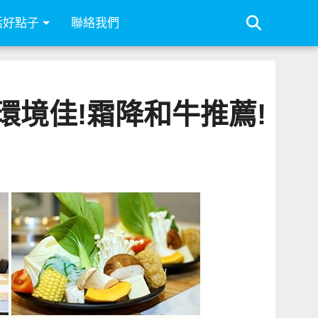
活好點子
聯絡我們
環境佳!霜降和牛推薦!