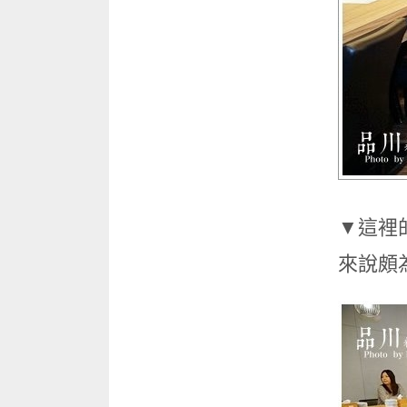
▼這裡
來說頗