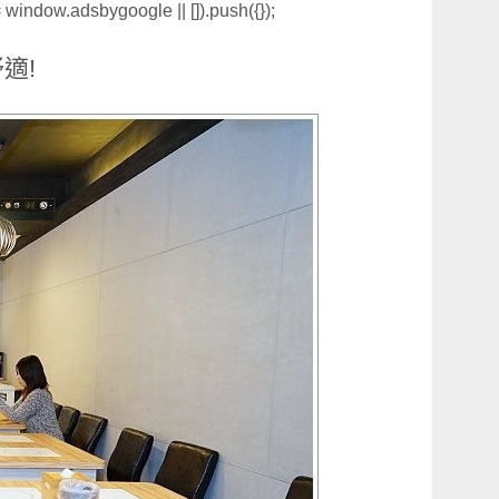
window.adsbygoogle || []).push({});
適!