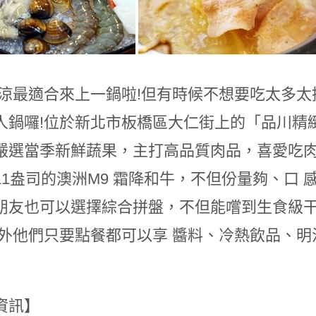
涼涼最適合來上一鍋啦!但有時候不想要吃太多
人鍋囉!位於新北市板橋區大仁街上的「品川精
嚴選當季新鮮蔬果，主打高品質肉品，喜愛吃
11盎司的澳洲M9 霜降和牛，不但份量夠、口 
朋友也可以選擇綜合拼盤，不但能嚐到生食級
另外他們只要點餐都可以享 醬料、冷熱飲品、
資訊】