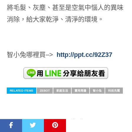
將毛髮、灰塵、甚至是空氣中惱人的異味
消除，給大家乾淨、清淨的環境。
智小兔哪裡買–>
http://ppt.cc/92Z37
RELATED ITEMS
ZEBOT
家庭生活
實用周邊
智小兔
科技先聞
MORE IN 周邊配件