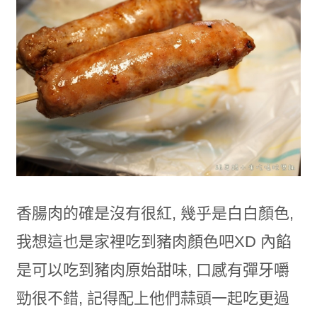
香腸肉的確是沒有很紅, 幾乎是白白顏色,
我想這也是家裡吃到豬肉顏色吧XD 內餡
是可以吃到豬肉原始甜味, 口感有彈牙嚼
勁很不錯, 記得配上他們蒜頭一起吃更過