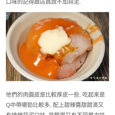
口味的記得跟店員說不加蒜泥.
他們的肉圓皮是比較厚皮一些, 吃起來是
Q中帶嚼勁比較多, 配上甜辣醬甜甜滴又