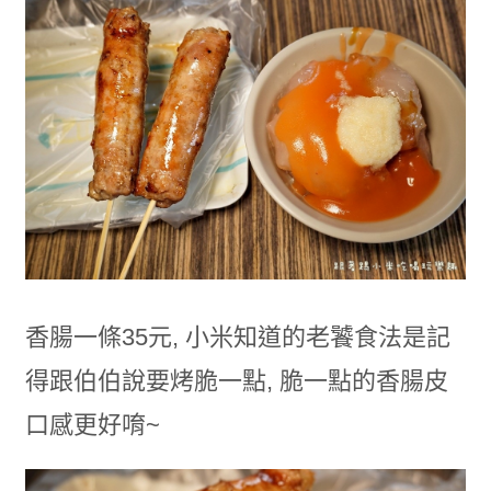
香腸一條35元, 小米知道的老饕食法是記
得跟伯伯說要烤脆一點, 脆一點的香腸皮
口感更好唷~