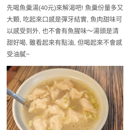
先喝魚羹湯(40元)來解渴吧! 魚羹份量多又
大顆, 吃起來口感是彈牙結實, 魚肉甜味可
以感受到外, 也不會有魚腥味～湯頭是清
甜好喝, 雖看起來有點油, 但喝起來不會感
受油膩~