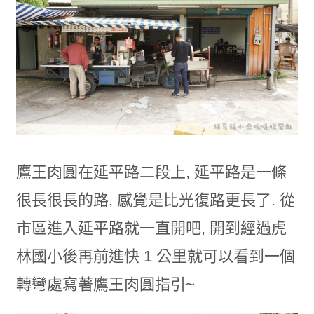
鷹王肉圓在延平路二段上, 延平路是一條
很長很長的路, 感覺是比光復路更長了. 從
市區進入延平路就一直開吧, 開到經過虎
林國小後再前進快 1 公里就可以看到一個
轉彎處寫著鷹王肉圓指引~