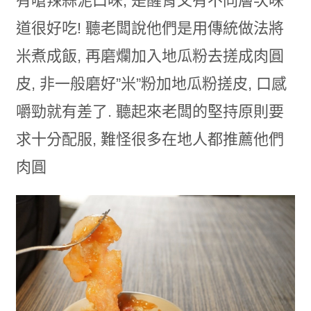
有嗆辣蒜泥口味, 是醒胃又有不同層次味
道很好吃! 聽老闆說他們是用傳統做法將
米煮成飯, 再磨爛加入地瓜粉去搓成肉圓
皮, 非一般磨好”米”粉加地瓜粉搓皮, 口感
嚼勁就有差了. 聽起來老闆的堅持原則要
求十分配服, 難怪很多在地人都推薦他們
肉圓