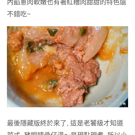
內餡蔥肉軟嫩也有著紅糟肉甜甜的特色還
不錯吃~
最後隱藏版終於來了, 這是老饕級才知道