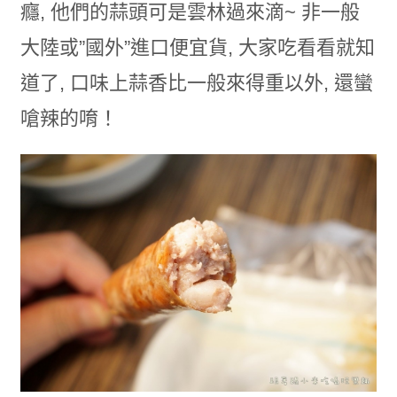
癮, 他們的蒜頭可是雲林過來滴~ 非一般
大陸或”國外”進口便宜貨, 大家吃看看就知
道了, 口味上蒜香比一般來得重以外, 還蠻
嗆辣的唷！