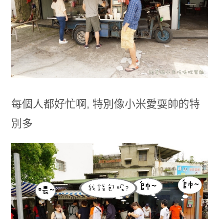
每個人都好忙啊, 特別像小米愛耍帥的特
別多