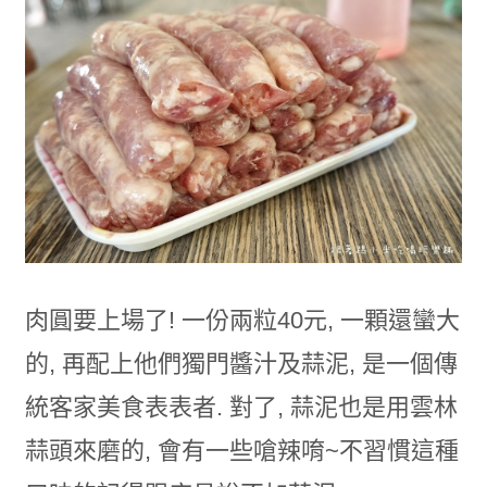
肉圓要上場了! 一份兩粒40元, 一顆還蠻大
的, 再配上他們獨門醬汁及蒜泥, 是一個傳
統客家美食表表者. 對了, 蒜泥也是用雲林
蒜頭來磨的, 會有一些嗆辣唷~不習慣這種