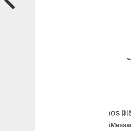
iOS
則是
iMessa