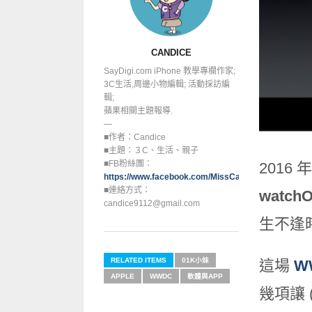
CANDICE
SayDigi.com iPhone 教學專欄作家;
3C生活,周邊小物編輯; 活動採訪編
輯;
蘋果相關主題報導.
—
■作者：Candice
■主題：３C、生活、親子
■FB粉絲團：
2016
https://www.facebook.com/MissCandice112
■連絡方式：
watch
candice9112@gmail.com
生不逢
RELATED ITEMS
01K小妹
這場
W
APPLE
WWDC
軟體與APP
幾項讓 