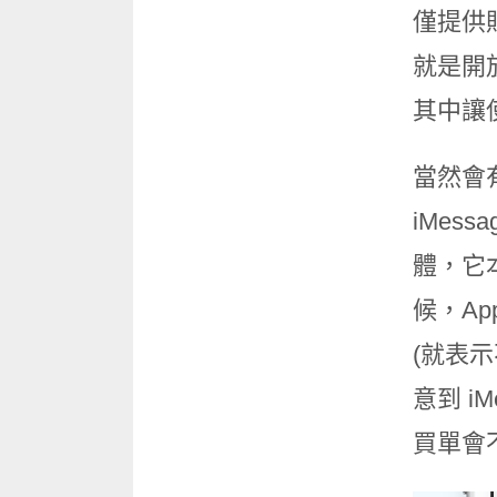
僅提供
就是開
其中讓使
當然會有
iMes
體，它本
候，Ap
(就表示
意到 i
買單會不