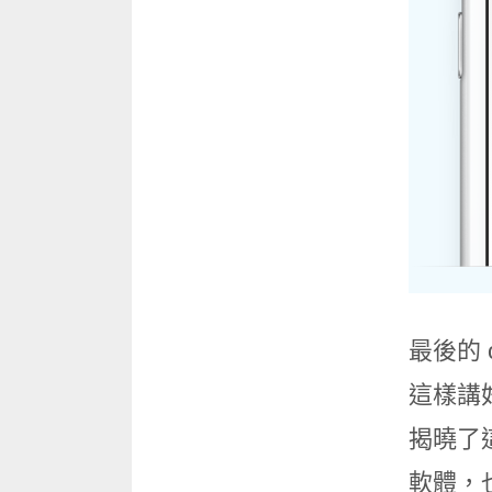
最後的 
這樣講
揭曉了這
軟體，