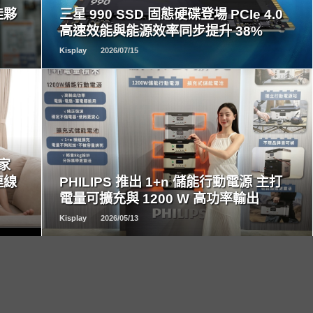
佳夥
三星 990 SSD 固態硬碟登場 PCIe 4.0
高速效能與能源效率同步提升 38%
Kisplay
2026/07/15
READ
MORE
居家
連線
PHILIPS 推出 1+n 儲能行動電源 主打
電量可擴充與 1200 W 高功率輸出
Kisplay
2026/05/13