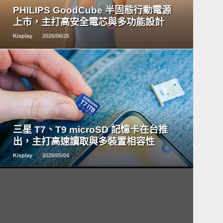
PHILIPS GoodCube 半固態行動電源
上市，主打高安全電芯與多功能設計
Kisplay
2026/06/26
READ
MORE
三星 T7、T9 microSD 記憶卡在台推
出，主打高速讀取與多裝置相容性
Kisplay
2026/05/04