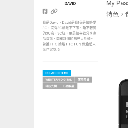
My Pas
DAVID
特色，
我是David，David是我!我是個熱愛
3C，沒有3C就吃不下飯、睡不著覺
的3C痴、3C狂，更是個喜歡分享產
品資訊、開箱評測的陽光大毛頭~
曾獲 HTC 論壇 HTC FUN 假趣超人
氣作家獎項
RELATED ITEMS
WESTERN DIGITAL
實用周邊
科技先聞
行動裝置