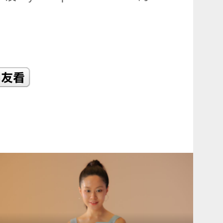
READ
MORE