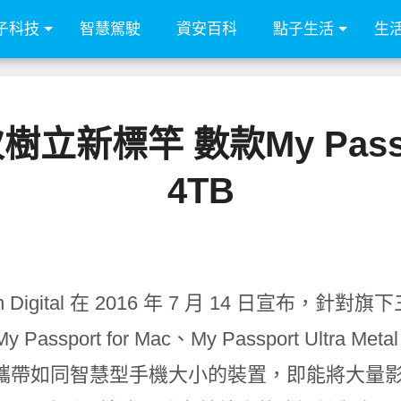
子科技
智慧駕駛
資安百科
點子生活
生
al再次樹立新標竿 數款My P
4TB
n Digital 在 2016 年 7 月 14 日
宣布，針對旗下
My Passport for Mac
、
My Passport Ultra Meta
攜帶如同智慧型手機大小的裝置，即能將大量