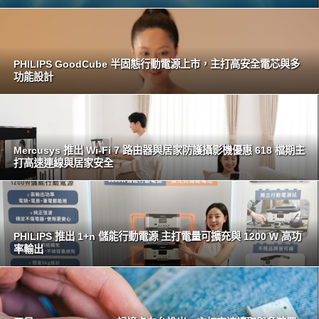
PHILIPS GoodCube 半固態行動電源上市，主打高安全電芯與多
功能設計
Mercusys 推出 Wi-Fi 7 路由器與居家防護攝影機優惠 618 檔期主
打高速連線與居家安全
PHILIPS 推出 1+n 儲能行動電源 主打電量可擴充與 1200 W 高功
率輸出