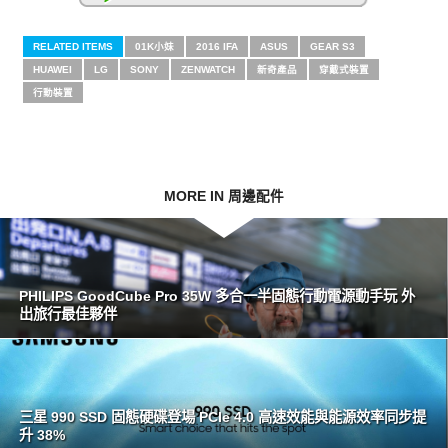
RELATED ITEMS
01K小妹
2016 IFA
ASUS
GEAR S3
HUAWEI
LG
SONY
ZENWATCH
新奇產品
穿戴式裝置
行動裝置
MORE IN 周邊配件
PHILIPS GoodCube Pro 35W 多合一半固態行動電源動手玩 外
出旅行最佳夥伴
三星 990 SSD 固態硬碟登場 PCIe 4.0 高速效能與能源效率同步提
升 38%