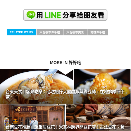
RELATED ITEMS
六合夜市伴手禮
六合夜市美食
高雄伴手禮
MORE IN 好好吃
台東美食｜客來吃樂：必吃蚵仔大腸麵線與綠豆蒜，在地排隊下午
茶 ~
台南豆花推薦｜筑馨居豆花！米其林跨界開豆花店！古法豆花、菊