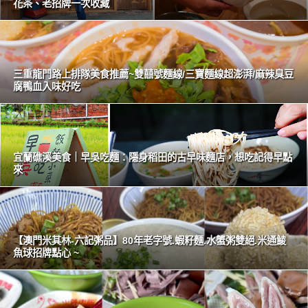
花茶、老招牌一次收藏
三重龍門路上排隊美食推薦~雙囍號麵線/三寶麵線超澎湃/麻辣臭豆
腐鴨血入味好吃
宜蘭礁溪美食｜早吳吃麵：隱身稻田的古早味麵店，想吃記得早點
來
【澳門米其林-六記粥品】80年老字號.蝦籽麵.水蟹粥雙絕.米通鯪
魚球招牌點心 ~