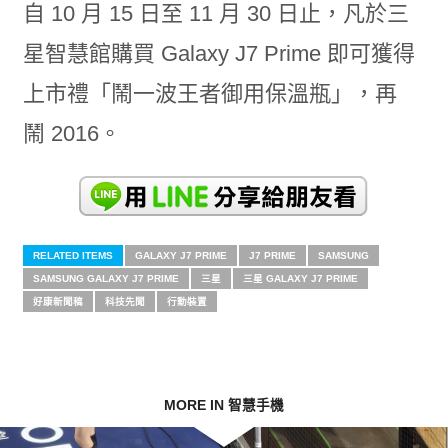
自
10
月
15
日至
11
月
30
日止，凡於三
星智慧館購買
Galaxy J7 Prime
即可獲得
上市禮「鬧一波王者御用保溫瓶」，再
鬧
2016。
RELATED ITEMS
GALAXY J7 PRIME
J7 PRIME
SAMSUNG
SAMSUNG GALAXY J7 PRIME
三星
三星 GALAXY J7 PRIME
好康新聞稿
科技先聞
行動裝置
MORE IN 智慧手機