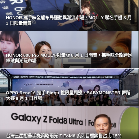
HONOR 攜手味全龍布局運動與潮流市場，MOLLY 聯名手機 8 月
1 日限量開賣
HONOR 600 Pro MOLLY 限量版 8 月 1 日開賣，攜手味全龍跨足
棒球與潮玩市場
OPPO Reno16 攜手 Pingu 推限量周邊，BABYMONSTER 舞蹈
大賽 8 月 1 日登場
台灣三星摺疊手機策略曝光 Z Fold8 系列目標銷售占比 15%