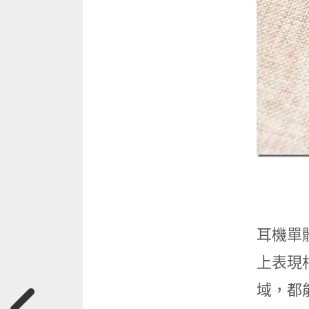
耳機單體
上表現
域，都能