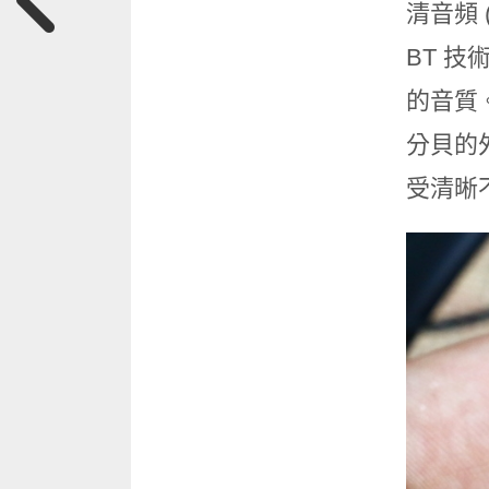
清音頻 (
BT 
的音質。
分貝的
受清晰