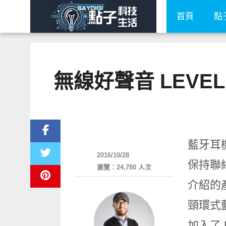
首頁
點
無線好聲音 LEVEL U
智慧手機
藍牙耳
2016/10/28
保持聯
瀏覽：24,780 人次
介紹的產
頸環式
加入了