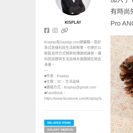
有時尚外
Pro 
KISPLAY
Kisplay為Saydigi.com總編輯，喜好
各式各樣科技生活新鮮事，也樂於以
輕鬆自然方式將新知傳達給讀者，讓
科技話題與生活品味永遠圍繞在彼此
身邊。
—
■作者：Kisplay
■主題：3C、生活品味
■連絡方式：Kisplay@gmail.com
■FaceBook：
https://www.facebook.com/KisplaySayGoodbuy/
RELATED ITEMS
GALAXY A8(2016)