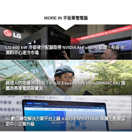
MORE IN 平板筆電電腦
LG 600 kW 冷卻液分配器取得 NVIDIA AI Factory 認證，布局 AI
資料中心液冷市場
經理人的地端 AI 特助！ASUS ExpertBook Ultra(B9406CAA) 旗
艦商務筆電開箱實測
AI 數位轉型解決方案平台上線 ASUS EXPERTHUB 串聯生態圈協
助中小企業升級