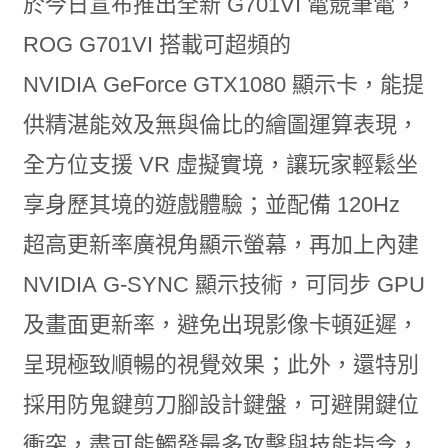
於今日宣布推出全新 G701VI 電競筆電，
ROG G701VI 搭載可超頻的
NVIDIA
GeForce
GTX1080 顯示卡，能提
供精湛能效及無與倫比的繪圖運算表現，
全方位支援 VR 虛擬實境，讓玩家輕鬆坐
享身歷其境的遊戲體驗；並配備 120Hz
超高更新率廣視角顯示螢幕，再加上內建
NVIDIA
G-SYNC 顯示技術，可同步 GPU
及畫面更新率，避免出現影像卡頓延遲，
呈現極致順暢的視覺效果；此外，還特別
採用防鬼鍵剪刀腳設計鍵盤，可避開鍵位
衝突，盡可能觸發最多攻擊與技能指令，